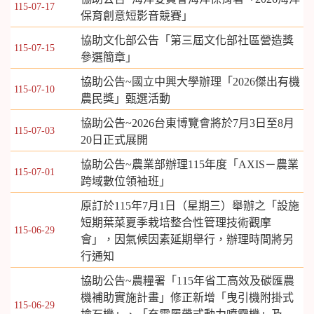
115-07-17
保育創意短影音競賽」
協助文化部公告「第三屆文化部社區營造獎
115-07-15
參選簡章」
協助公告~國立中興大學辦理「2026傑出有機
115-07-10
農民獎」甄選活動
協助公告~2026台東博覽會將於7月3日至8月
115-07-03
20日正式展開
協助公告~農業部辦理115年度「AXIS－農業
115-07-01
跨域數位領袖班」
原訂於115年7月1日（星期三）舉辦之「設施
短期葉菜夏季栽培整合性管理技術觀摩
115-06-29
會」，因氣候因素延期舉行，辦理時間將另
行通知
協助公告~農糧署「115年省工高效及碳匯農
機補助實施計畫」修正新增「曳引機附掛式
115-06-29