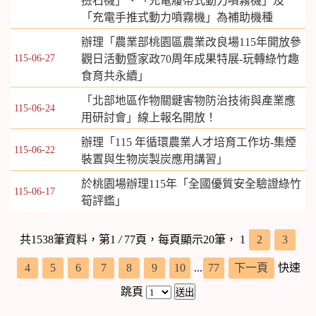
撿石機」、「充電履帶式動力噴霧機」及
「充電手推式動力噴霧機」為補助機種
辦理「農業部桃園區農業改良場115年開放參
115-06-27
觀日活動暨家政70周年成果特展-玩轉綠竹趣
食育共永續」
「北部地區作物關鍵害物防治技術與產業應
115-06-24
用研討會」線上報名開放！
辦理「115 年循環農業人才培育工作坊-集煙
115-06-22
裝置與生物炭製炭應用講習」
於桃園場辦理115年「全國優質安全驗證綠竹
115-06-17
筍評鑑」
共1538筆資料，第1
/
77頁，每頁顯示20筆，
1
2
3
4
5
6
7
8
9
10
...
77
下一頁
快速
跳頁