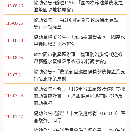
協助公告~辦理115年「國內模範油茶農友之
115-08-26
油茶園現地觀摩會」
協助公告~「第2屆國家食農教育傑出貢獻
115-08-25
獎」活動簡章
協助農糧署公告~「2026臺灣繪果季」國產水
115-08-20
果趣味繪畫比賽辦法
於桃園市復興區辦理「物理防治旋轉式避蛾
115-08-05
燈驅避水蜜桃吸果夜蛾示範觀摩會」
協助公告~「農業部因應國際情勢農糧產業支
115-07-31
持措施作業原則」
協助公告～修正「115年省工高效及碳匯農機
115-07-24
補助實施計畫」，增加離島地區補助金額及
補助機種
協助公告~辦理「十大嚴選穀得（GOOD）產
115-07-17
品競賽」簡章
協助公告~海洋委員會海洋保育署「2026海洋