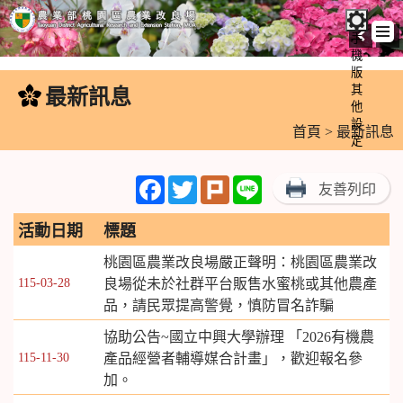
手
機
跳
版
到
其
最新訊息
:::
主
他
設
要
首頁
> 最新訊息
定
內
容
Facebook
Twitter
Plurk
Line
友善列印
區
塊
活動日期
標題
桃園區農業改良場嚴正聲明：桃園區農業改
115-03-28
良場從未於社群平台販售水蜜桃或其他農產
品，請民眾提高警覺，慎防冒名詐騙
協助公告~國立中興大學辦理 「2026有機農
115-11-30
產品經營者輔導媒合計畫」，歡迎報名參
加。