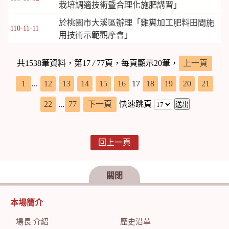
栽培調適技術暨合理化施肥講習」
於桃園市大溪區辦理「雞糞加工肥料田間施
110-11-11
用技術示範觀摩會」
共1538筆資料，第17
/
77頁，每頁顯示20筆，
上一頁
1
...
12
13
14
15
16
17
18
19
20
21
22
...
77
下一頁
快速跳頁
回上一頁
關閉
:::
本場簡介
場長 介紹
歷史沿革