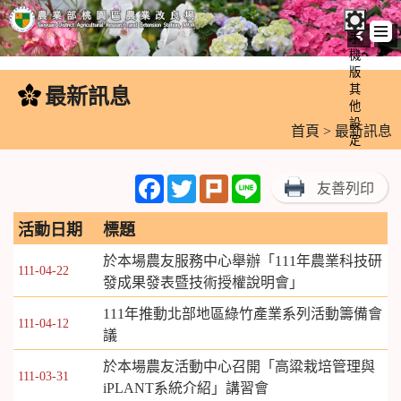
手
機
跳
版
到
其
最新訊息
:::
主
他
設
要
首頁
> 最新訊息
定
內
容
Facebook
Twitter
Plurk
Line
友善列印
區
塊
活動日期
標題
於本場農友服務中心舉辦「111年農業科技研
111-04-22
發成果發表暨技術授權說明會」
111年推動北部地區綠竹產業系列活動籌備會
111-04-12
議
於本場農友活動中心召開「高粱栽培管理與
111-03-31
iPLANT系統介紹」講習會