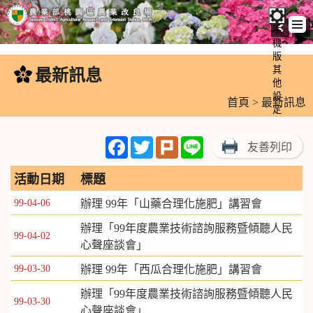
手
機
跳
版
到
其
最新訊息
:::
主
他
設
要
首頁
> 最新訊息
定
內
容
Facebook
Twitter
Plurk
Line
友善列印
區
塊
活動日期
標題
99-04-06
辦理 99年「山藥合理化施肥」講習會
辦理「99年度農業技術諮詢服務暨傾聽人民
99-04-02
心聲座談會」
99-03-30
辦理 99年「西瓜合理化施肥」講習會
辦理「99年度農業技術諮詢服務暨傾聽人民
99-03-30
心聲座談會」