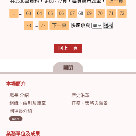
共1538筆資料，第68
/
77頁，每頁顯示20筆，
上一頁
1
...
63
64
65
66
67
68
69
70
71
72
73
...
77
下一頁
快速跳頁
回上一頁
關閉
:::
本場簡介
場長 介紹
歷史沿革
組織、編制及職掌
任務、策略與願景
副場長介紹
more
業務單位及成果