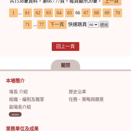
共1538筆資料，第66
/
77頁，每頁顯示20筆，
上一頁
1
...
61
62
63
64
65
66
67
68
69
70
71
...
77
下一頁
快速跳頁
回上一頁
關閉
:::
本場簡介
場長 介紹
歷史沿革
組織、編制及職掌
任務、策略與願景
副場長介紹
more
業務單位及成果