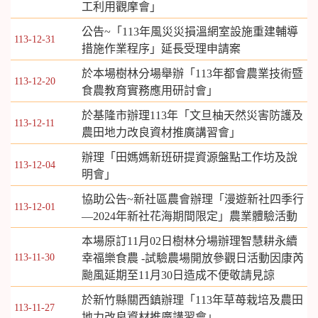
工利用觀摩會」
公告~「113年風災災損溫網室設施重建輔導
113-12-31
措施作業程序」延長受理申請案
於本場樹林分場舉辦「113年都會農業技術暨
113-12-20
食農教育實務應用研討會」
於基隆市辦理113年「文旦柚天然災害防護及
113-12-11
農田地力改良資材推廣講習會」
辦理「田媽媽新班研提資源盤點工作坊及說
113-12-04
明會」
協助公告~新社區農會辦理「漫遊新社四季行
113-12-01
—2024年新社花海期間限定」農業體驗活動
本場原訂11月02日樹林分場辦理智慧耕永續
113-11-30
幸福樂食農 -試驗農場開放參觀日活動因康芮
颱風延期至11月30日造成不便敬請見諒
於新竹縣關西鎮辦理「113年草苺栽培及農田
113-11-27
地力改良資材推廣講習會」