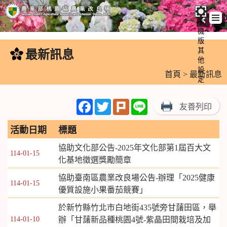
手
機
跳
版
到
其
最新訊息
:::
主
他
設
要
首頁
> 最新訊息
定
內
容
Facebook
Twitter
Plurk
Line
友善列印
區
塊
活動日期
標題
協助文化部公告-2025年文化部第1屆百大文
114-01-15
化基地徵選獎勵簡章
協助臺南區農業改良場公告-辦理「2025健康
114-01-15
優質設施小果番茄競賽」
於新竹縣竹北市白地街435號旁甘藷田區，舉
114-01-10
辦「甘藷新品種桃園4號-紫晶田間栽培及加