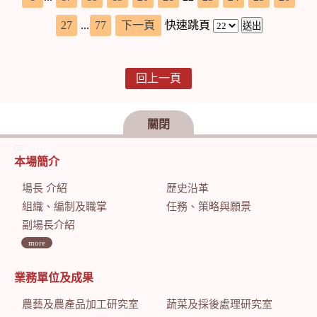
27
...
77
下一頁
快速跳頁
回上一頁
關閉
:::
本場簡介
場長 介紹
歷史沿革
組織、編制及職掌
任務、策略與願景
副場長介紹
more
業務單位及成果
農藝及農產品加工研究室
蔬菜及採後處理研究室