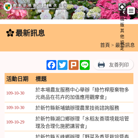
手
機
跳
版
到
其
最新訊息
:::
主
他
設
要
首頁
> 最新訊息
定
內
容
Facebook
Twitter
Plurk
Line
友善列印
區
塊
活動日期
標題
於本場農友服務中心舉辦「綠竹桿廢棄物多
109-10-30
元商品在花卉的加值應用觀摩會」
109-10-30
於新竹縣新埔鎮辦理農業技術諮詢服務
於新竹縣湖口鄉辦理「水稻友善環境栽培管
109-10-29
理及合理化施肥講習會」
於新竹縣五峰鄉辦理「野菜及香草栽培暨泰