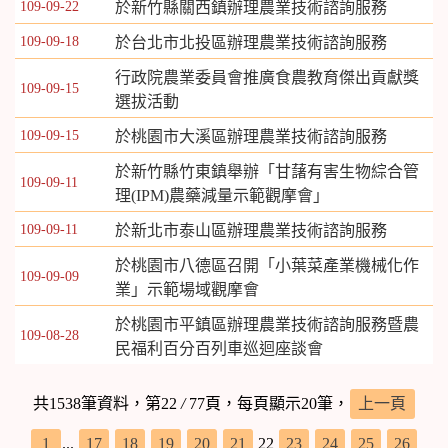
109-09-22
於新竹縣關西鎮辦理農業技術諮詢服務
109-09-18
於台北市北投區辦理農業技術諮詢服務
行政院農業委員會推廣食農教育傑出貢獻獎
109-09-15
選拔活動
109-09-15
於桃園市大溪區辦理農業技術諮詢服務
於新竹縣竹東鎮舉辦「甘藷有害生物綜合管
109-09-11
理(IPM)農藥減量示範觀摩會」
109-09-11
於新北市泰山區辦理農業技術諮詢服務
於桃園市八德區召開「小葉菜產業機械化作
109-09-09
業」示範場域觀摩會
於桃園市平鎮區辦理農業技術諮詢服務暨農
109-08-28
民福利百分百列車巡迴座談會
共1538筆資料，第22
/
77頁，每頁顯示20筆，
上一頁
1
...
17
18
19
20
21
22
23
24
25
26