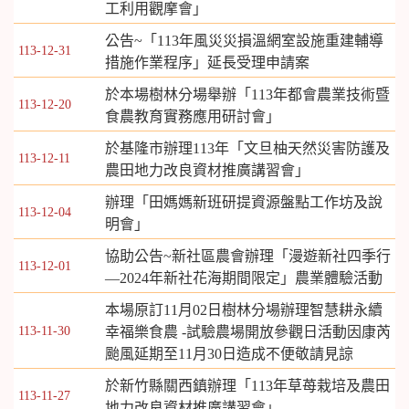
工利用觀摩會」
公告~「113年風災災損溫網室設施重建輔導
113-12-31
措施作業程序」延長受理申請案
於本場樹林分場舉辦「113年都會農業技術暨
113-12-20
食農教育實務應用研討會」
於基隆市辦理113年「文旦柚天然災害防護及
113-12-11
農田地力改良資材推廣講習會」
辦理「田媽媽新班研提資源盤點工作坊及說
113-12-04
明會」
協助公告~新社區農會辦理「漫遊新社四季行
113-12-01
—2024年新社花海期間限定」農業體驗活動
本場原訂11月02日樹林分場辦理智慧耕永續
113-11-30
幸福樂食農 -試驗農場開放參觀日活動因康芮
颱風延期至11月30日造成不便敬請見諒
於新竹縣關西鎮辦理「113年草苺栽培及農田
113-11-27
地力改良資材推廣講習會」