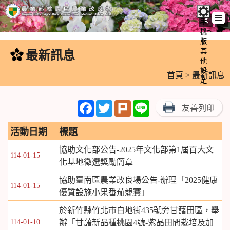
手
機
跳
版
到
其
最新訊息
:::
主
他
設
要
首頁
> 最新訊息
定
內
容
Facebook
Twitter
Plurk
Line
友善列印
區
塊
活動日期
標題
協助文化部公告-2025年文化部第1屆百大文
114-01-15
化基地徵選獎勵簡章
協助臺南區農業改良場公告-辦理「2025健康
114-01-15
優質設施小果番茄競賽」
於新竹縣竹北市白地街435號旁甘藷田區，舉
114-01-10
辦「甘藷新品種桃園4號-紫晶田間栽培及加