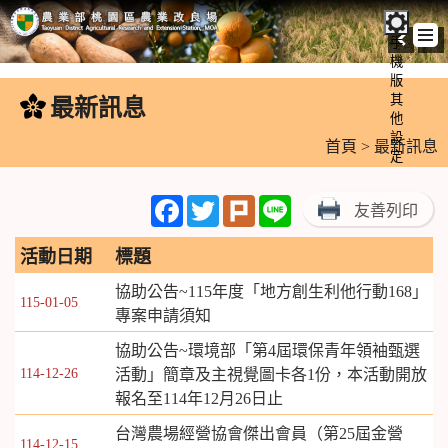
手
機
跳
版
到
其
最新訊息
:::
主
他
設
要
首頁
> 最新訊息
定
內
容
Facebook
Twitter
Plurk
Line
友善列印
區
塊
活動日期
標題
協助公告~115年度「地方創生利他行動168」
115-01-05
專案申請須知
協助公告~環境部「第4屆環保青年領袖甄選
114-12-26
活動」簡章及主視覺圖卡各1份，本活動開放
報名至114年12月26日止
台灣農場經營協會傑出會員（第25屆金營
114-12-15