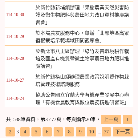
於新竹縣新埔鎮辦理「果樹農業天然災害防
114-10-30
護及微生物肥料與農田地力改良資材推廣講
習會」
於本場農友服務中心，舉辦「北部地區高粱
114-10-29
宿根栽培示範場域田間觀摩會」
於新北市八里區辦理「綠竹友善環境耕作栽
114-10-28
培及國產有機質暨微生物等農田地力肥料推
廣講習」
於新竹縣橫山鄉辦理農業政策說明暨作物栽
114-10-27
培管理技術諮詢服務
協助公告國立宜蘭大學有機產業發展中心辦
114-10-24
理「有機食農教育與數位農務精進研習班」
共1538筆資料，第3
/
77頁，每頁顯示20筆，
上一頁
1
2
3
4
5
6
7
8
9
10
...
77
下一頁