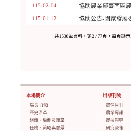
115-02-04
協助農業部臺南區農
115-01-12
協助公告-國家發展
共1538筆資料，第2
/
77頁，每頁顯示
:::
本場簡介
出版刊物
場長 介紹
農情月刊
歷史沿革
農業專訊
組織、編制及職掌
農技報導
任務、策略與願景
研究彙報