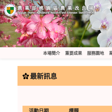
跳
到
主
要
內
容
區
塊
本場簡介
重要成果
服務園地
:::
最新訊息
活動日期
標題