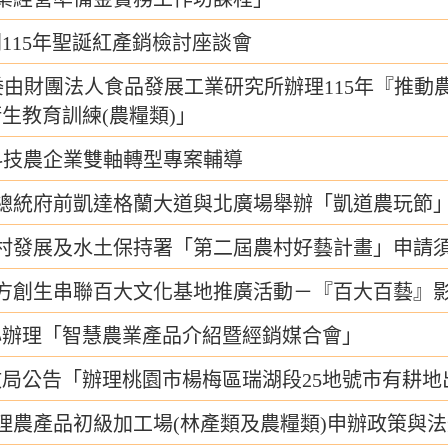
115年聖誕紅產銷檢討座談會
委由財團法人食品發展工業研究所辦理115年『推動
生教育訓練(農糧類)」
度科技農企業雙軸轉型專案輔導
總統府前凱達格蘭大道與北廣場舉辦「凱道農玩節
村發展及水土保持署「第二屆農村好藝計畫」申請
方創生串聯百大文化基地推廣活動－『百大百藝』
心辦理「智慧農業產品介紹暨經銷媒合會」
局公告「辦理桃園市楊梅區瑞湖段25地號市有耕地
理農產品初級加工場(林產類及農糧類)申辦政策與法