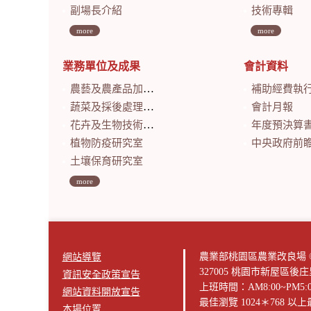
副場長介紹
技術專輯
more
more
業務單位及成果
會計資料
農藝及農產品加工研究室
補助經費執
蔬菜及採後處理研究室
會計月報
花卉及生物技術研究室
年度預決算
植物防疫研究室
中央政府前瞻基礎建設計畫特別預算
土壤保育研究室
more
農業部桃園區農業改良場 © 版權所有2
網站導覽
327005 桃園市新屋區後
資訊安全政策宣告
上班時間：AM8:00~PM5:
網站資料開放宣告
最佳瀏覽 1024＊768 
本場位置