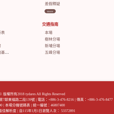
差假釋疑
more
交通指南
行表
本場
樹林分場
書
新埔分場
會計月報
五峰分場
018 tydares All Rights Reserved
庄里7鄰東福路二段139號
|
電話：+886-3-476-8216
|
傳真：+886-3-476-8477
00
|
本場分機號碼表
|
統一編號：46807400
以上最佳解析度
|
自115年1月1日瀏覽人次： 53372891