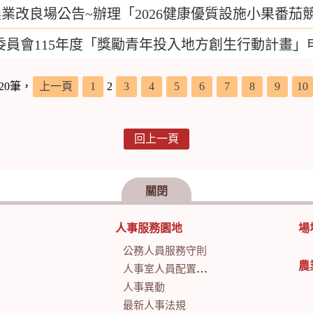
業改良場公告~辦理「2026健康優質設施小果番茄
委員會115年度「獎勵青年投入地方創生行動計畫」
20筆，
上一頁
1
2
3
4
5
6
7
8
9
10
回上一頁
關閉
人事服務園地
場
公務人員服務守則
農
人事室人員配置及業務職掌
人事異動
最新人事法規