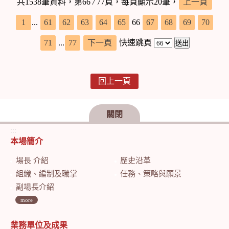
共1538筆資料，第66
/
77頁，每頁顯示20筆，
上一頁
1
...
61
62
63
64
65
66
67
68
69
70
71
...
77
下一頁
快速跳頁
回上一頁
關閉
:::
本場簡介
場長 介紹
歷史沿革
組織、編制及職掌
任務、策略與願景
副場長介紹
more
業務單位及成果