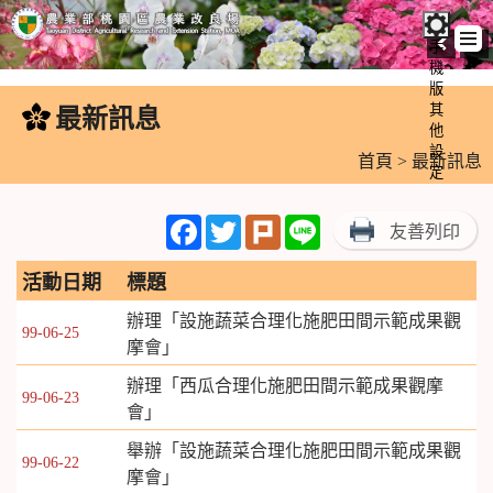
手
機
跳
版
到
其
最新訊息
:::
主
他
設
要
首頁
> 最新訊息
定
內
容
Facebook
Twitter
Plurk
Line
友善列印
區
塊
活動日期
標題
辦理「設施蔬菜合理化施肥田間示範成果觀
99-06-25
摩會」
辦理「西瓜合理化施肥田間示範成果觀摩
99-06-23
會」
舉辦「設施蔬菜合理化施肥田間示範成果觀
99-06-22
摩會」