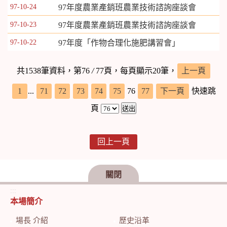
97-10-24
97年度農業產銷班農業技術諮詢座談會
97-10-23
97年度農業產銷班農業技術諮詢座談會
97-10-22
97年度「作物合理化施肥講習會」
共1538筆資料，第76
/
77頁，每頁顯示20筆，
上一頁
1
...
71
72
73
74
75
76
77
下一頁
快速跳
頁
回上一頁
關閉
:::
本場簡介
場長 介紹
歷史沿革