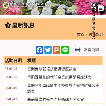
手
機
跳
版
到
其
最新訊息
:::
主
他
設
要
首頁
> 最新訊息
定
內
容
Facebook
Twitter
Plurk
Line
友善列印
區
塊
活動日期
標題
98-03-23
召開青葱栽培技術講習座談會
98-03-20
舉開野薑花的休閒產業應用講習座談會
舉開98年聖誕紅生產技術與產銷檢討講習座
98-03-19
談會
98-03-13
高品質綠竹筍生產技術講習座談會