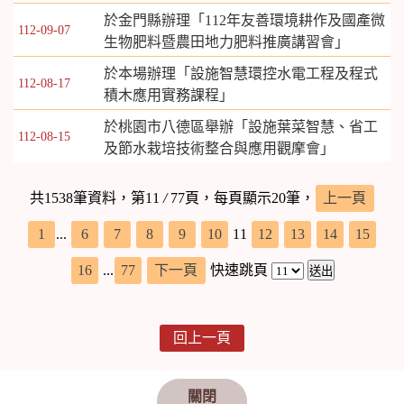
於金門縣辦理「112年友善環境耕作及國產微
112-09-07
生物肥料暨農田地力肥料推廣講習會」
於本場辦理「設施智慧環控水電工程及程式
112-08-17
積木應用實務課程」
於桃園市八德區舉辦「設施葉菜智慧、省工
112-08-15
及節水栽培技術整合與應用觀摩會」
共1538筆資料，第11
/
77頁，每頁顯示20筆，
上一頁
1
...
6
7
8
9
10
11
12
13
14
15
16
...
77
下一頁
快速跳頁
回上一頁
關閉