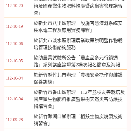
112-10-20
術及國產微生物肥料推廣暨病蟲害管理講習
會」
於新北市八里區辦理「設施智慧灌溉系統安
112-10-19
裝水電工程及應用實務課程」
於新北市淡水區辦理農業政策說明暨作物栽
112-10-06
培管理技術諮詢服務
協助農業試驗所公告「農產品多元行銷通
112-10-05
路」系列講座論壇第2場次報名簡章及海報
於新竹縣竹北市辦理「農機安全操作與維護
112-10-04
保養訓練」
於新竹市香山區辦理「112年荔枝友善栽培及
112-10-04
國產微生物肥料推廣暨果樹天然災害防護技
術講習會」
於新竹縣湖口鄉辦理「稻殼生物炭燒製技術
112-09-28
講習會」