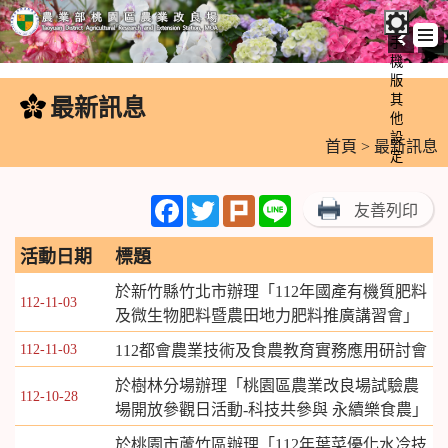
手
機
跳
版
到
其
最新訊息
:::
主
他
設
要
首頁
> 最新訊息
定
內
容
Facebook
Twitter
Plurk
Line
友善列印
區
塊
活動日期
標題
於新竹縣竹北市辦理「112年國產有機質肥料
112-11-03
及微生物肥料暨農田地力肥料推廣講習會」
112-11-03
112都會農業技術及食農教育實務應用研討會
於樹林分場辦理「桃園區農業改良場試驗農
112-10-28
場開放參觀日活動-科技共參與 永續樂食農」
於桃園市蘆竹區辦理「112年葉菜優化水冷技