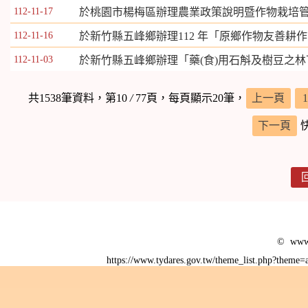
112-11-17
於桃園市楊梅區辦理農業政策說明暨作物栽培
112-11-16
於新竹縣五峰鄉辦理112 年「原鄉作物友善耕
112-11-03
於新竹縣五峰鄉辦理「藥(食)用石斛及樹豆之
共1538筆資料，第10
/
77頁，每頁顯示20筆，
上一頁
1
下一頁
© www.
https://www.tydares.gov.tw/theme_list.php?them