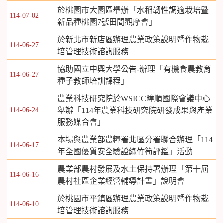
於桃園市大園區舉辦「水稻韌性調適栽培暨
114-07-02
新品種桃園7號田間觀摩會」
於新北市新店區辦理農業政策說明暨作物栽
114-06-27
培管理技術諮詢服務
協助國立中興大學公告-辦理「有機食農教育
114-06-27
種子教師培訓課程」
農業科技研究院於WSICC暐順國際會議中心
114-06-24
舉辦「114年農業科技研究院研發成果與產業
服務媒合會」
本場與農業部農糧署北區分署聯合辦理「114
114-06-17
年全國優質安全驗證綠竹筍評鑑」活動
農業部農村發展及水土保持署辦理「第十屆
114-06-16
農村社區企業經營輔導計畫」說明會
於桃園市平鎮區辦理農業政策說明暨作物栽
114-06-10
培管理技術諮詢服務