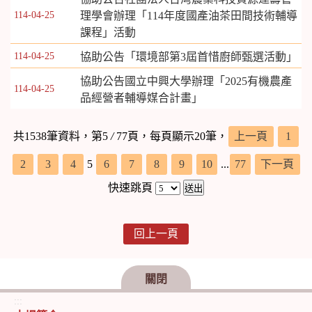
114-04-25
理學會辦理「114年度國產油茶田間技術輔導
課程」活動
114-04-25
協助公告「環境部第3屆首惜廚師甄選活動」
協助公告國立中興大學辦理「2025有機農產
114-04-25
品經營者輔導媒合計畫」
共1538筆資料，第5
/
77頁，每頁顯示20筆，
上一頁
1
2
3
4
5
6
7
8
9
10
...
77
下一頁
快速跳頁
回上一頁
關閉
:::