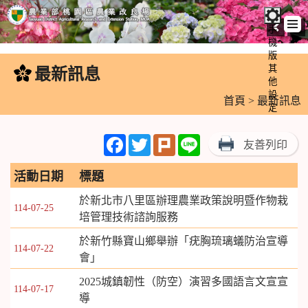
手
機
跳
版
到
其
最新訊息
:::
主
他
設
要
首頁
> 最新訊息
定
內
容
Facebook
Twitter
Plurk
Line
友善列印
區
塊
活動日期
標題
於新北市八里區辦理農業政策說明暨作物栽
114-07-25
培管理技術諮詢服務
於新竹縣寶山鄉舉辦「疣胸琉璃蟻防治宣導
114-07-22
會」
2025城鎮韌性（防空）演習多國語言文宣宣
114-07-17
導