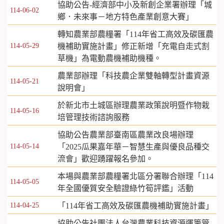
協助公告-經濟部中小及新創企業署辦理「城
114-06-02
鄉．未來事－地方特色產業創意大賽」
轉知農業部農糧署「114年省工高效及碳匯農
114-05-29
機補助實施計畫」修正新增「充電自走式割
草機」為電動農機補助機種。
農業部辦理「科技農企業雙軸轉型計畫資源
114-05-21
說明會」
於新北市土城區辦理農業政策說明暨作物栽
114-05-16
培管理技術諮詢服務
協助公告農業部臺南區農業改良場辦理
114-05-14
「2025瓜果嘉年華－智慧生產與優良品種交
流會」歡迎踴躍報名參加。
本場與農業部農糧署北區分署聯合辦理「114
114-05-05
年全國優質安全驗證綠竹筍評鑑」活動
114-04-25
「114年省工高效及碳匯農機補助實施計畫」
協助公告社團法人台灣農業科技資源運籌管