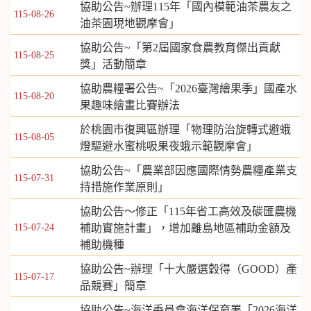
協助公告~辦理115年「國內模範油茶農友之
115-08-26
油茶園現地觀摩會」
協助公告~「第2屆國家食農教育傑出貢獻
115-08-25
獎」活動簡章
協助農糧署公告~「2026臺灣繪果季」國產水
115-08-20
果趣味繪畫比賽辦法
於桃園市復興區辦理「物理防治旋轉式避蛾
115-08-05
燈驅避水蜜桃吸果夜蛾示範觀摩會」
協助公告~「農業部因應國際情勢農糧產業支
115-07-31
持措施作業原則」
協助公告～修正「115年省工高效及碳匯農機
115-07-24
補助實施計畫」，增加離島地區補助金額及
補助機種
協助公告~辦理「十大嚴選穀得（GOOD）產
115-07-17
品競賽」簡章
協助公告~海洋委員會海洋保育署「2026海洋