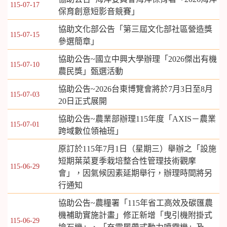
115-07-17
保育創意短影音競賽」
協助文化部公告「第三屆文化部社區營造獎
115-07-15
參選簡章」
協助公告~國立中興大學辦理「2026傑出有機
115-07-10
農民獎」甄選活動
協助公告~2026台東博覽會將於7月3日至8月
115-07-03
20日正式展開
協助公告~農業部辦理115年度「AXIS－農業
115-07-01
跨域數位領袖班」
原訂於115年7月1日（星期三）舉辦之「設施
短期葉菜夏季栽培整合性管理技術觀摩
115-06-29
會」，因氣候因素延期舉行，辦理時間將另
行通知
協助公告~農糧署「115年省工高效及碳匯農
機補助實施計畫」修正新增「曳引機附掛式
115-06-29