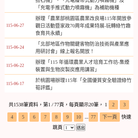
撿石機」、「充電履帶式動力噴霧機」及
「充電手推式動力噴霧機」為補助機種
辦理「農業部桃園區農業改良場115年開放參
115-06-27
觀日活動暨家政70周年成果特展-玩轉綠竹趣
食育共永續」
「北部地區作物關鍵害物防治技術與產業應
115-06-24
用研討會」線上報名開放！
辦理「115 年循環農業人才培育工作坊-集煙
115-06-22
裝置與生物炭製炭應用講習」
於桃園場辦理115年「全國優質安全驗證綠竹
115-06-17
筍評鑑」
共1538筆資料，第1
/
77頁，每頁顯示20筆，
1
2
3
4
5
6
7
8
9
10
...
77
下一頁
快速
跳頁