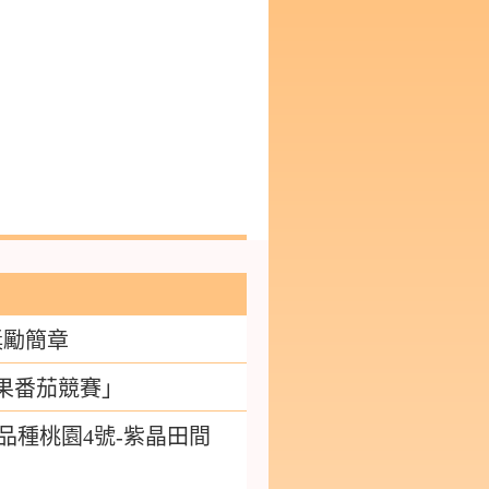
獎勵簡章
小果番茄競賽」
品種桃園4號-紫晶田間