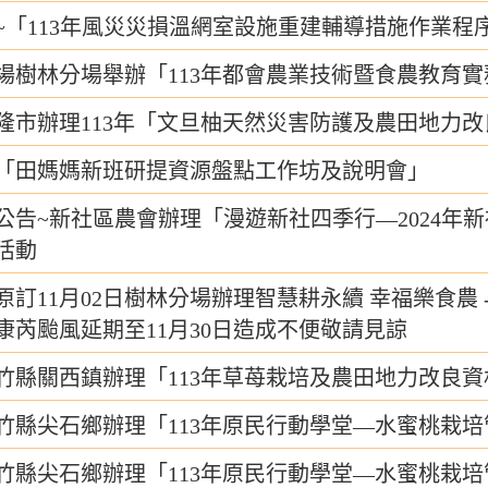
~「113年風災災損溫網室設施重建輔導措施作業程
場樹林分場舉辦「113年都會農業技術暨食農教育
隆市辦理113年「文旦柚天然災害防護及農田地力
「田媽媽新班研提資源盤點工作坊及說明會」
公告~新社區農會辦理「漫遊新社四季行—2024年
活動
原訂11月02日樹林分場辦理智慧耕永續 幸福樂食農
康芮颱風延期至11月30日造成不便敬請見諒
竹縣關西鎮辦理「113年草苺栽培及農田地力改良
竹縣尖石鄉辦理「113年原民行動學堂—水蜜桃栽培
竹縣尖石鄉辦理「113年原民行動學堂—水蜜桃栽培