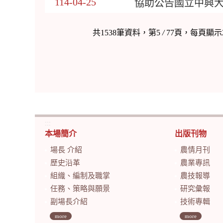
114-04-25
協助公告國立中興大
共1538筆資料，第5
/
77頁，每頁顯示
:::
本場簡介
出版刊物
場長 介紹
農情月刊
歷史沿革
農業專訊
組織、編制及職掌
農技報導
任務、策略與願景
研究彙報
副場長介紹
技術專輯
more
more