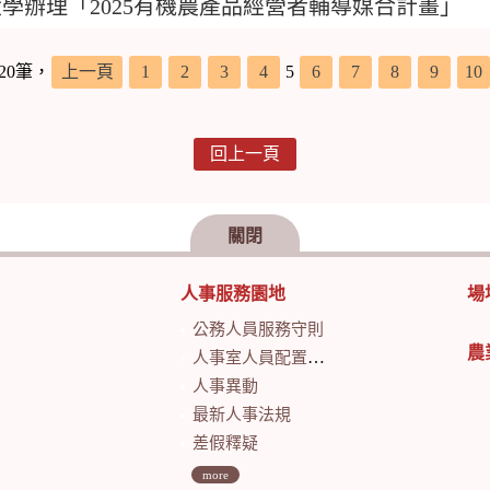
學辦理「2025有機農產品經營者輔導媒合計畫」
20筆，
上一頁
1
2
3
4
5
6
7
8
9
10
回上一頁
關閉
人事服務園地
場
公務人員服務守則
農
人事室人員配置及業務職掌
人事異動
最新人事法規
差假釋疑
more