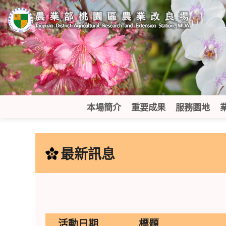
跳
到
主
要
內
容
區
塊
本場簡介
重要成果
服務園地
:::
最新訊息
活動日期
標題