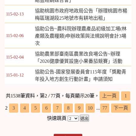
紹暨經銷媒合會」
協助桃園市政府地政局公告「辦理桃園市楊
115-02-13
梅區瑞湖段25地號市有耕地出租」
協助公告~農科院辦理農產品初級加工場(林
115-02-06
產類及農糧類)申辦政策與法規說明會計3場
次
協助農業部臺南區農業改良場公告~辦理
115-02-04
「2026健康優質設施小果番茄競賽」活動
協助公告-國家發展委員會115年度「獎勵青
115-01-12
年投入地方創生行動計畫」申請須知
共1538筆資料，第2
/
77頁，每頁顯示20筆，
上一頁
1
2
3
4
5
6
7
8
9
10
...
77
下一頁
快速跳頁