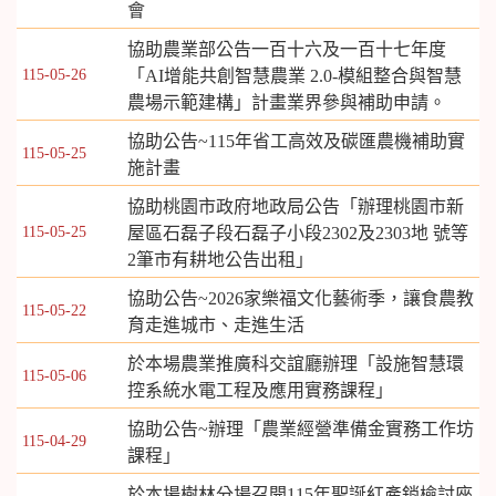
會
協助農業部公告一百十六及一百十七年度
115-05-26
「AI增能共創智慧農業 2.0-模組整合與智慧
農場示範建構」計畫業界參與補助申請。
協助公告~115年省工高效及碳匯農機補助實
115-05-25
施計畫
協助桃園市政府地政局公告「辦理桃園市新
115-05-25
屋區石磊子段石磊子小段2302及2303地 號等
2筆市有耕地公告出租」
協助公告~2026家樂福文化藝術季，讓食農教
115-05-22
育走進城市、走進生活
於本場農業推廣科交誼廳辦理「設施智慧環
115-05-06
控系統水電工程及應用實務課程」
協助公告~辦理「農業經營準備金實務工作坊
115-04-29
課程」
於本場樹林分場召開115年聖誕紅產銷檢討座