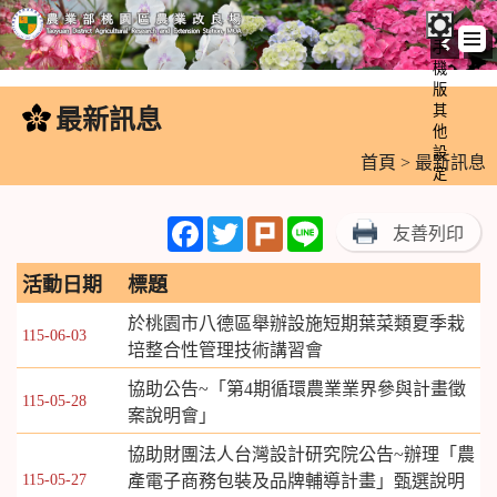
手
機
跳
版
到
其
最新訊息
:::
主
他
設
要
首頁
> 最新訊息
定
內
容
Facebook
Twitter
Plurk
Line
友善列印
區
塊
活動日期
標題
於桃園市八德區舉辦設施短期葉菜類夏季栽
115-06-03
培整合性管理技術講習會
協助公告~「第4期循環農業業界參與計畫徵
115-05-28
案說明會」
協助財團法人台灣設計研究院公告~辦理「農
115-05-27
產電子商務包裝及品牌輔導計畫」甄選說明