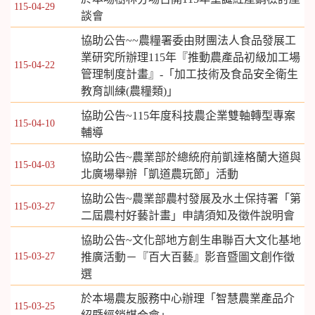
115-04-29
談會
協助公告~~農糧署委由財團法人食品發展工
業研究所辦理115年『推動農產品初級加工場
115-04-22
管理制度計畫』-「加工技術及食品安全衛生
教育訓練(農糧類)」
協助公告~115年度科技農企業雙軸轉型專案
115-04-10
輔導
協助公告~農業部於總統府前凱達格蘭大道與
115-04-03
北廣場舉辦「凱道農玩節」活動
協助公告~農業部農村發展及水土保持署「第
115-03-27
二屆農村好藝計畫」申請須知及徵件說明會
協助公告~文化部地方創生串聯百大文化基地
115-03-27
推廣活動－『百大百藝』影音暨圖文創作徵
選
於本場農友服務中心辦理「智慧農業產品介
115-03-25