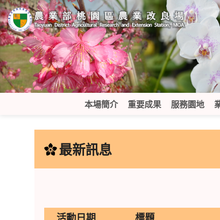
跳
到
主
要
內
容
區
塊
本場簡介
重要成果
服務園地
:::
最新訊息
活動日期
標題