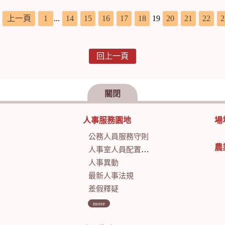
，
上一頁
1
...
14
15
16
17
18
19
20
21
22
2
回上一頁
關閉
人事服務園地
場
公務人員服務守則
農
人事室人員配置及業務職掌
人事異動
最新人事法規
差假釋疑
more