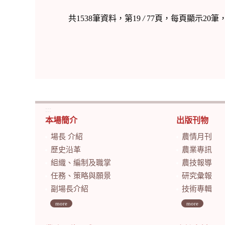
共1538筆資料，第19
/
77頁，每頁顯示20筆
:::
本場簡介
出版刊物
場長 介紹
農情月刊
歷史沿革
農業專訊
組織、編制及職掌
農技報導
任務、策略與願景
研究彙報
副場長介紹
技術專輯
more
more