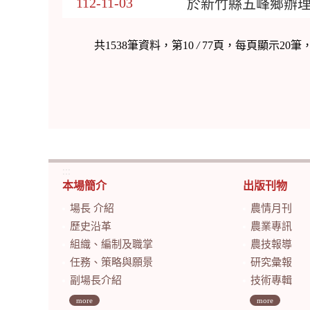
112-11-03
於新竹縣五峰鄉辦理
共1538筆資料，第10
/
77頁，每頁顯示20筆
:::
本場簡介
出版刊物
場長 介紹
農情月刊
歷史沿革
農業專訊
組織、編制及職掌
農技報導
任務、策略與願景
研究彙報
副場長介紹
技術專輯
more
more