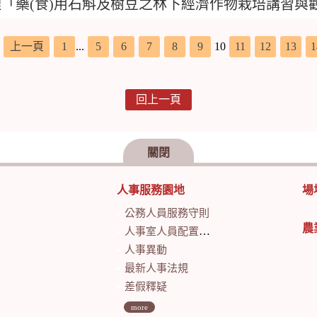
「藥(食)用石斛及樹豆之林下經濟作物栽培講習與
，
上一頁
1
...
5
6
7
8
9
10
11
12
13
1
回上一頁
關閉
人事服務園地
場
公務人員服務守則
農
人事室人員配置及業務職掌
人事異動
最新人事法規
差假釋疑
more