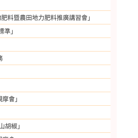
物肥料暨農田地力肥料推廣講習會」
標準」
務
觀摩會」
、山胡椒」