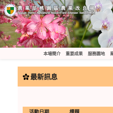
跳
到
主
要
內
容
區
塊
本場簡介
重要成果
服務園地
:::
最新訊息
活動日期
標題