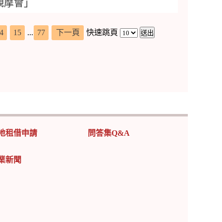
觀摩會」
4
15
...
77
下一頁
快速跳頁
地租借申請
問答集Q&A
業新聞