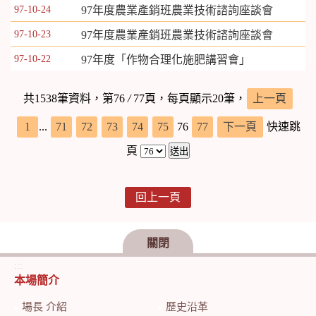
97-10-24
97年度農業產銷班農業技術諮詢座談會
97-10-23
97年度農業產銷班農業技術諮詢座談會
97-10-22
97年度「作物合理化施肥講習會」
共1538筆資料，第76
/
77頁，每頁顯示20筆，
上一頁
1
...
71
72
73
74
75
76
77
下一頁
快速跳
頁
回上一頁
關閉
:::
本場簡介
場長 介紹
歷史沿革