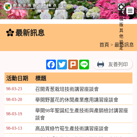
手
機
跳
版
到
其
最新訊息
:::
主
他
設
要
首頁
> 最新訊息
定
內
容
Facebook
Twitter
Plurk
Line
友善列印
區
塊
活動日期
標題
98-03-23
召開青葱栽培技術講習座談會
98-03-20
舉開野薑花的休閒產業應用講習座談會
舉開98年聖誕紅生產技術與產銷檢討講習座
98-03-19
談會
98-03-13
高品質綠竹筍生產技術講習座談會