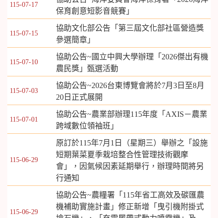
115-07-17
保育創意短影音競賽」
協助文化部公告「第三屆文化部社區營造獎
115-07-15
參選簡章」
協助公告~國立中興大學辦理「2026傑出有機
115-07-10
農民獎」甄選活動
協助公告~2026台東博覽會將於7月3日至8月
115-07-03
20日正式展開
協助公告~農業部辦理115年度「AXIS－農業
115-07-01
跨域數位領袖班」
原訂於115年7月1日（星期三）舉辦之「設施
短期葉菜夏季栽培整合性管理技術觀摩
115-06-29
會」，因氣候因素延期舉行，辦理時間將另
行通知
協助公告~農糧署「115年省工高效及碳匯農
機補助實施計畫」修正新增「曳引機附掛式
115-06-29