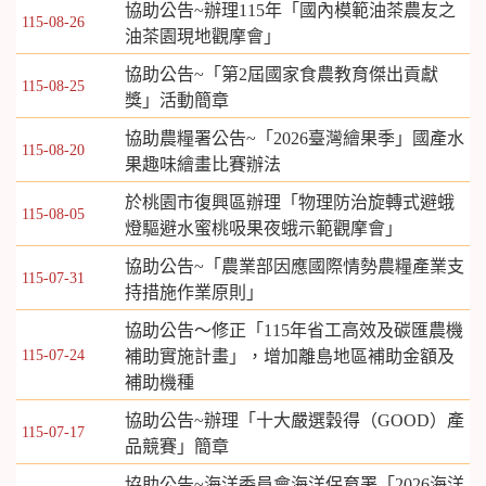
協助公告~辦理115年「國內模範油茶農友之
115-08-26
油茶園現地觀摩會」
協助公告~「第2屆國家食農教育傑出貢獻
115-08-25
獎」活動簡章
協助農糧署公告~「2026臺灣繪果季」國產水
115-08-20
果趣味繪畫比賽辦法
於桃園市復興區辦理「物理防治旋轉式避蛾
115-08-05
燈驅避水蜜桃吸果夜蛾示範觀摩會」
協助公告~「農業部因應國際情勢農糧產業支
115-07-31
持措施作業原則」
協助公告～修正「115年省工高效及碳匯農機
115-07-24
補助實施計畫」，增加離島地區補助金額及
補助機種
協助公告~辦理「十大嚴選穀得（GOOD）產
115-07-17
品競賽」簡章
協助公告~海洋委員會海洋保育署「2026海洋