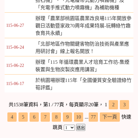
撿石機」、「充電履帶式動力噴霧機」及
「充電手推式動力噴霧機」為補助機種
辦理「農業部桃園區農業改良場115年開放參
115-06-27
觀日活動暨家政70周年成果特展-玩轉綠竹趣
食育共永續」
「北部地區作物關鍵害物防治技術與產業應
115-06-24
用研討會」線上報名開放！
辦理「115 年循環農業人才培育工作坊-集煙
115-06-22
裝置與生物炭製炭應用講習」
於桃園場辦理115年「全國優質安全驗證綠竹
115-06-17
筍評鑑」
共1538筆資料，第1
/
77頁，每頁顯示20筆，
1
2
3
4
5
6
7
8
9
10
...
77
下一頁
快速
跳頁