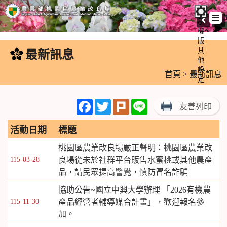
手
機
跳
版
到
其
最新訊息
:::
主
他
設
要
首頁
> 最新訊息
定
內
容
Facebook
Twitter
Plurk
Line
友善列印
區
塊
活動日期
標題
桃園區農業改良場嚴正聲明：桃園區農業改
115-03-28
良場從未於社群平台販售水蜜桃或其他農產
品，請民眾提高警覺，慎防冒名詐騙
協助公告~國立中興大學辦理 「2026有機農
115-11-30
產品經營者輔導媒合計畫」，歡迎報名參
加。