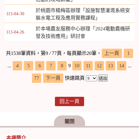
於桃園市楊梅區辦理「設施智慧灌溉系統安
113-04-30
裝水電工程及應用實務課程」
於本場農友服務中心辦理「2024電動農機研
113-04-26
發及技術應用」研討會
共1538筆資料，第9
/
77頁，每頁顯示20筆，
上一頁
1
...
4
5
6
7
8
9
10
11
12
13
14
...
77
下一頁
快速跳頁
回上一頁
關閉
:::
本場簡介