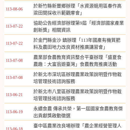
於新竹縣新豐鄉辦理「水資源競用區春作高
113-08-06
粱田間採收示範觀摩會」
協助公告經濟部辦理第9屆「經濟部國家產業
113-07-22
創新獎」相關資訊
於金門縣金沙 鎮辦理「113年國產有機質肥
113-07-22
料及農田地力改良資材推廣講習會」
農業部食農教育資訊整合平臺辦理「盛夏食
113-07-08
農趣：大富翁遊臺灣」食農教育推廣活動
於新北市深坑區辦理農業政策說明暨作物栽
113-07-08
培管理技術諮詢服務
於新北市八里區辦理農業政策說明暨作物栽
113-06-21
培管理技術諮詢服務
永續食農 傳承共榮，第一屆國家食農教育傑
113-06-19
出貢獻獎啟動徵選
臺中區農業改良場辦理「農企業經營管理人
113-06-18