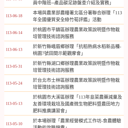
員中階班─產品碳足跡盤查介紹及實務」
本場與農業部農糧署北區分署聯合辦理「113
113-06-18
年全國優質安全綠竹筍評鑑」活動
於桃園市平鎮區辦理農業政策說明暨作物栽
113-06-14
培管理技術諮詢服務
於新竹縣峨眉鄉辦理「抗稻熱病水稻新品種-
113-06-13
桃園7號田間示範觀摩會」
於新竹縣湖口鄉辦理農業政策說明暨作物栽
113-05-31
培管理技術諮詢服務
於台北市士林區辦理農業政策說明暨作物栽
113-05-24
培管理技術諮詢服務
於桃園市大溪區辦理「113年韭菜農藥減量及
113-05-13
友善環境栽培及國產微生物肥料暨農田地力
肥料推廣講習會」
於本場辦理「農業經營模式工作坊-食農體驗
113-05-10
活動的攻略錦囊」