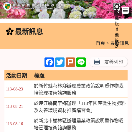
手
機
跳
版
到
其
最新訊息
:::
主
他
設
要
首頁
> 最新訊息
定
內
容
Facebook
Twitter
Plurk
Line
友善列印
區
塊
活動日期
標題
於新竹縣芎林鄉辦理農業政策說明暨作物栽
113-08-23
培管理技術諮詢服務
於連江縣南竿鄉辦理「113年國產微生物肥料
113-08-21
及友善環境資材推廣講習會」
於新北市樹林區辦理農業政策說明暨作物栽
113-08-16
培管理技術諮詢服務