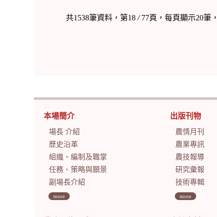
共1538筆資料，第18
/
77頁，每頁顯示20筆
:::
本場簡介
出版刊物
場長 介紹
農情月刊
歷史沿革
農業專訊
組織、編制及職掌
農技報導
任務、策略與願景
研究彙報
副場長介紹
技術專輯
more
more