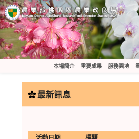
跳
到
主
要
內
容
區
塊
本場簡介
重要成果
服務園地
:::
最新訊息
活動日期
標題