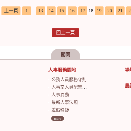
，
上一頁
1
...
13
14
15
16
17
18
19
20
21
2
回上一頁
關閉
人事服務園地
場
公務人員服務守則
農
人事室人員配置及業務職掌
人事異動
最新人事法規
差假釋疑
more