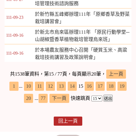
培管理技術諮詢服務
於新竹縣五峰鄉辦理111年「原鄉香草及野菜
111-09-23
栽培講習會」
於新北市烏來區辦理111年 「原民行動學堂─
111-09-16
山胡椒暨香草植物栽培管理烏來班」
於本場農友服務中心召開「硬質玉米、高粱
111-09-16
栽培技術講習及政策說明會」
共1538筆資料，第15
/
77頁，每頁顯示20筆，
上一頁
1
...
10
11
12
13
14
15
16
17
18
19
20
...
77
下一頁
快速跳頁
回上一頁