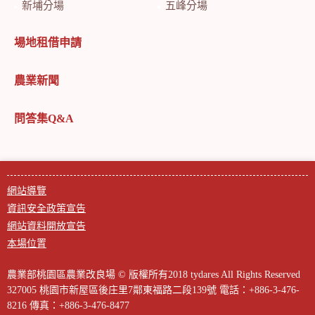
新埔分場
五峰分場
場地租借申請
農業新聞
問答集Q&A
網站導覽
資訊安全政策宣告
網站資料開放宣告
本場位置
農業部桃園區農業改良場 © 版權所有2018 tydares All Rights Reserved
327005 桃園市新屋區後庄里7鄰東福路二段139號
電話：+886-3-476-
8216
傳真：+886-3-476-8477