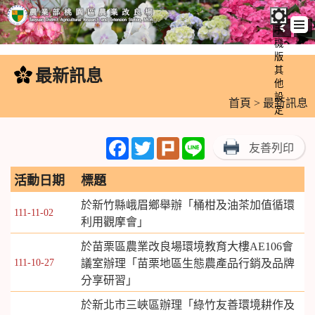
手
機
跳
版
到
其
最新訊息
:::
主
他
設
要
首頁
> 最新訊息
定
內
容
Facebook
Twitter
Plurk
Line
友善列印
區
塊
活動日期
標題
於新竹縣峨眉鄉舉辦「桶柑及油茶加值循環
111-11-02
利用觀摩會」
於苗栗區農業改良場環境教育大樓AE106會
111-10-27
議室辦理「苗栗地區生態農產品行銷及品牌
分享研習」
於新北市三峽區辦理「綠竹友善環境耕作及