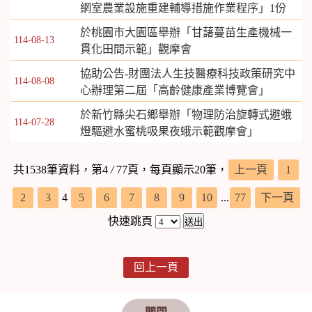
網室農業設施重建輔導措施作業程序」1份
於桃園市大園區舉辦「甘藷蔓苗生產機械一
114-08-13
貫化田間示範」觀摩會
協助公告-財團法人生技醫療科技政策研究中
114-08-08
心辦理第二屆「高齡健康產業博覽會」
於新竹縣尖石鄉舉辦「物理防治旋轉式避蛾
114-07-28
燈驅避水蜜桃吸果夜蛾示範觀摩會」
共1538筆資料，第4
/
77頁，每頁顯示20筆，
上一頁
1
2
3
4
5
6
7
8
9
10
...
77
下一頁
快速跳頁
回上一頁