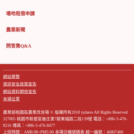
場地租借申請
農業新聞
問答集Q&A
網站導覽
資訊安全政策宣告
網站資料開放宣告
本場位置
農業部桃園區農業改良場 © 版權所有2018 tydares All Rights Reserved
327005 桃園市新屋區後庄里7鄰東福路二段139號
電話：+886-3-476-
8216
傳真：+886-3-476-8477
上班時間：AM8:00~PM5:00
本場分機號碼表
統一編號：46807400