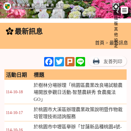
手
機
跳
版
到
其
最新訊息
:::
主
他
設
要
首頁
> 最新訊息
定
內
容
Facebook
Twitter
Plurk
Line
友善列印
區
塊
活動日期
標題
於樹林分場辦理「桃園區農業改良場試驗農
114-10-18
場開放參觀日活動-智慧農耕秀 食農魔法
GO」
於桃園市大溪區辦理農業政策說明暨作物栽
114-10-17
培管理技術諮詢服務
於桃園市中壢區舉辦「甘藷新品種桃園4號-
114-10-16