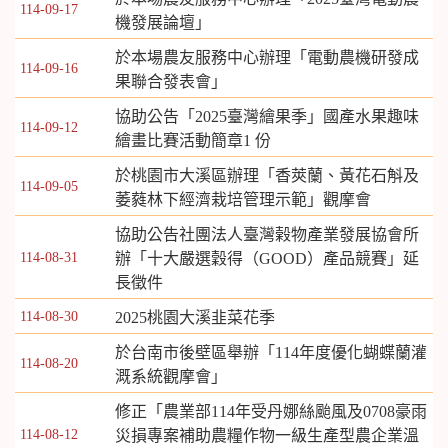
114-09-17
機發展論壇」
於本場農友服務中心辦理「電動農機研發成
114-09-16
果聯合發表會」
協助公告「2025臺灣繪果季」國產水果趣味
114-09-12
繪畫比賽活動簡章1 份
於桃園市大溪區辦理「香莢蘭、黃花石斛及
114-09-05
萎蕤林下經濟栽培管理示範」觀摩會
協助公告社團法人臺灣榖物產業發展協會所
114-08-31
辦「十大嚴選穀得（GOOD）產品競賽」延
長徵件
114-08-30
2025桃園大溪韭菜花季
於台南市後壁區舉辦「114年度優化蝴蝶蘭灌
114-08-20
溉系統觀摩會」
修正「農業部114年受丹娜絲颱風及0708豪雨
114-08-12
災損專案補助農糧作物一級生產型農企業溫