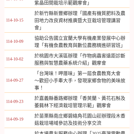
紫晶田間栽培示範觀摩會」
於新竹縣新豐鄉辦理「國產有機質肥料及農
114-10-15
田地力改良資材推廣暨大豆栽培管理講習
會」
協助公告國立宜蘭大學有機產業發展中心辦
114-10-09
理「有機食農教育與數位農務精進研習班」
於桃園市大溪區辦理「作物病蟲害遠距診斷
114-10-02
服務與智慧農藥系統介紹」觀摩會
「台灣味！呷厝味」第一屆食農教育大會
114-09-27
～歡迎小手牽大手，發現家鄉食物的美味故
事！
於嘉義縣番路鄉辦理「香莢蘭、黃花石斛及
114-09-23
萎蕤林下經濟栽培管理示範」觀摩會
於苗栗縣南庄鄉碧絡角花園山莊辦理段木香
114-09-19
菇栽培場域參訪及技術分享交流
於本場農友服務中心辦理「2025臺灣電動農