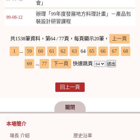
會」
辦理「99年度發展地方料理計畫」－產品包
99-08-12
裝設計研習課程
共1538筆資料，第64
/
77頁，每頁顯示20筆，
上一頁
1
...
59
60
61
62
63
64
65
66
67
68
69
...
77
下一頁
快速跳頁
回上一頁
關閉
:::
本場簡介
場長 介紹
歷史沿革