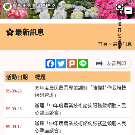
手
機
跳
版
到
其
最新訊息
:::
主
他
設
要
首頁
> 最新訊息
定
內
容
Facebook
Twitter
Plurk
Line
友善列印
區
塊
活動日期
標題
99年度農民農業專業訓練「雜糧特作栽培技
99-09-28
術研習班」
辦理「99年度農業技術諮詢服務暨傾聽人民
99-09-28
心聲座談會」
辦理「99年度農業技術諮詢服務暨傾聽人民
99-09-17
心聲座談會」