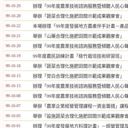
99-10-29
辦理「99年度農業技術諮詢服務暨傾聽人民心
99-10-28
舉辦「蔬菜合理化施肥田間示範成果觀摩會」
99-10-22
本場辦理「99年度發展地方農產伴手計畫－產
99-10-21
舉辦「山藥合理化施肥田間示範成果觀摩會」
99-10-20
辦理「99年度農業技術諮詢服務暨傾聽人民心
99-10-19
99年度農民訓練計畫「綠竹栽培技術研習班」
99-10-18
舉辦「蔬菜合理化施肥田間示範成果觀摩會」
99-10-15
辦理「茭白合理化施肥田間示範成果觀摩會」
99-10-15
辦理「99年度農業技術諮詢服務暨傾聽人民心
99-10-08
辦理「99年度農業技術諮詢服務暨傾聽人民心
99-10-07
舉辦「農業企業經營管理課程一資金籌措」課
99-10-05
舉辦「設施蔬菜合理化施肥田間示範成果觀摩
99-10-01
辦理「99年度發展地方料理計畫」－經營管理