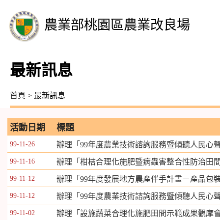
農業部桃園區農業改良場
最新訊息
首頁
> 最新訊息
活動日期
標題
99-11-26
辦理「99年度農業技術諮詢服務暨傾聽人民心
99-11-16
辦理「柑桔合理化施肥暨病蟲害整合性防治田
99-11-12
辦理「99年度發展地方農產伴手計畫－產品包
99-11-12
辦理「99年度農業技術諮詢服務暨傾聽人民心
99-11-02
辦理「設施蔬菜合理化施肥田間示範成果觀摩