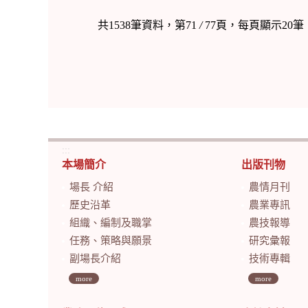
共1538筆資料，第71
/
77頁，每頁顯示20筆
:::
本場簡介
出版刊物
場長 介紹
農情月刊
歷史沿革
農業專訊
組織、編制及職掌
農技報導
任務、策略與願景
研究彙報
副場長介紹
技術專輯
more
more