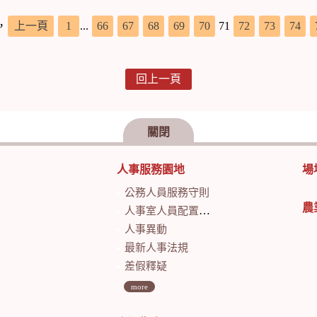
，
上一頁
1
...
66
67
68
69
70
71
72
73
74
回上一頁
關閉
人事服務園地
場
公務人員服務守則
農
人事室人員配置及業務職掌
人事異動
最新人事法規
差假釋疑
more