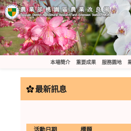
跳
到
主
要
內
容
區
塊
本場簡介
重要成果
服務園地
:::
最新訊息
活動日期
標題