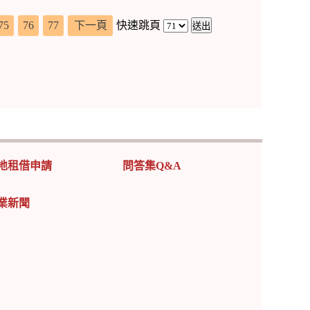
75
76
77
下一頁
快速跳頁
地租借申請
問答集Q&A
業新聞