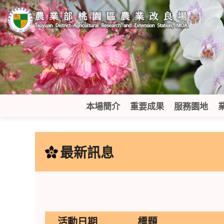
跳
到
主
要
內
容
區
塊
本場簡介
重要成果
服務園地
:::
最新訊息
活動日期
標題