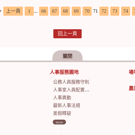
，
上一頁
1
...
66
67
68
69
70
71
72
73
74
回上一頁
關閉
人事服務園地
場
公務人員服務守則
農
人事室人員配置及業務職掌
人事異動
最新人事法規
差假釋疑
more