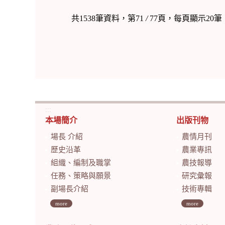
共1538筆資料，第71
/
77頁，每頁顯示20筆
:::
本場簡介
出版刊物
場長 介紹
農情月刊
歷史沿革
農業專訊
組織、編制及職掌
農技報導
任務、策略與願景
研究彙報
副場長介紹
技術專輯
more
more