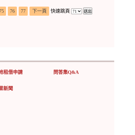
75
76
77
下一頁
快速跳頁
地租借申請
問答集Q&A
業新聞