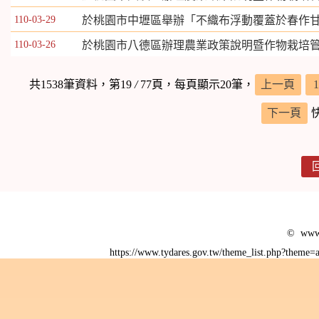
110-03-29
於桃園市中壢區舉辦「不織布浮動覆蓋於春作
110-03-26
於桃園市八德區辦理農業政策說明暨作物栽培
共1538筆資料，第19
/
77頁，每頁顯示20筆，
上一頁
1
下一頁
© www.
https://www.tydares.gov.tw/theme_list.php?them