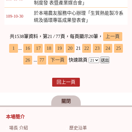
制度發 表暨產業媒合會」
於本場農友服務中心辦理「生質熱能製冷系
109-10-30
統及循環專區成果發表會」
共1538筆資料，第21
/
77頁，每頁顯示20筆，
上一頁
1
...
16
17
18
19
20
21
22
23
24
25
26
...
77
下一頁
快速跳頁
回上一頁
關閉
:::
本場簡介
場長 介紹
歷史沿革