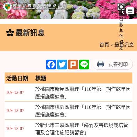
手
機
跳
版
到
其
最新訊息
:::
主
他
設
要
首頁
> 最新訊息
定
內
容
Facebook
Twitter
Plurk
Line
友善列印
區
塊
活動日期
標題
於桃園市新屋區辦理「110年第一期作乾旱因
109-12-07
應措施座談會」
於桃園市桃園區辦理「110年第一期作乾旱因
109-12-07
應措施座談會」
於新北市三峽區辦理「綠竹友善環境栽培管
109-12-07
理及合理化施肥講習會」