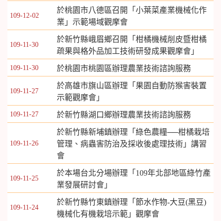
於桃園市八德區召開「小葉菜產業機械化作
109-12-02
業」示範場域觀摩會
於新竹縣峨眉鄉召開「柑橘機械削皮暨柑橘
109-11-30
疏果與格外品加工技術研發成果觀摩會」
109-11-30
於桃園市桃園區辦理農業技術諮詢服務
於高雄市旗山區辦理「果園自動防猴害裝置
109-11-27
示範觀摩會」
109-11-27
於新竹縣湖口鄉辦理農業技術諮詢服務
於新竹縣新埔鎮辦理「綠色農糧──柑橘栽培
109-11-26
管理、病蟲害防治及採收後處理技術」講習
會
於本場台北分場辦理「109年北部地區綠竹產
109-11-25
業發展研討會」
於新竹縣竹東鎮辦理「節水作物-大豆(黑豆)
109-11-24
機械化有機栽培示範」觀摩會