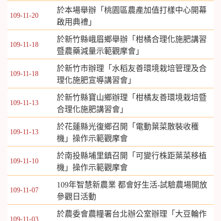
於本場舉辦「桃園區農產加值打樣中心開幕
109-11-20
啟用典禮」
於新竹縣峨眉鄉舉辦「柑橘合理化施肥講習
109-11-18
暨農藥減量示範觀摩會」
於新竹市辦理「水稻友善環境栽培管理及合
109-11-18
理化施肥宣導講習會」
於新竹縣寶山鄉辦理「柑橘友善環境栽培暨
109-11-13
合理化施肥講習會」
於花蓮縣光復鄉召開「電動葉菜散裝收穫
109-11-13
機」操作示範觀摩會
於南投縣埔里鎮召開「可變行株距葉菜移植
109-11-10
機」操作示範觀摩會
109年智慧新農業 都會好生活-試驗農場開放
109-11-07
參觀日活動
於農委會農糧署台北辦公室辦理「大豆輪作
109-11-03