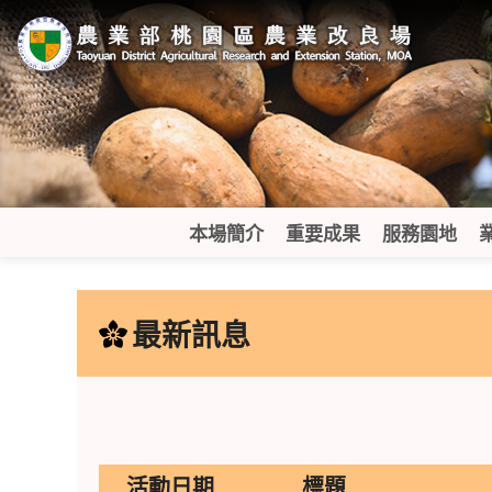
跳
到
主
要
內
容
區
塊
本場簡介
重要成果
服務園地
:::
最新訊息
活動日期
標題