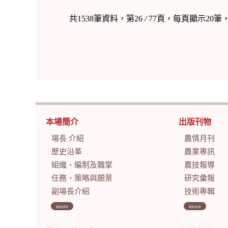
共1538筆資料，第26
/
77頁，每頁顯示20筆
:::
本場簡介
出版刊物
場長 介紹
農情月刊
歷史沿革
農業專訊
組織、編制及職掌
農技報導
任務、策略與願景
研究彙報
副場長介紹
技術專輯
more
more