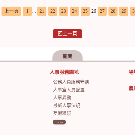
，
上一頁
1
...
21
22
23
24
25
26
27
28
29
3
回上一頁
關閉
人事服務園地
場
公務人員服務守則
農
人事室人員配置及業務職掌
人事異動
最新人事法規
差假釋疑
more