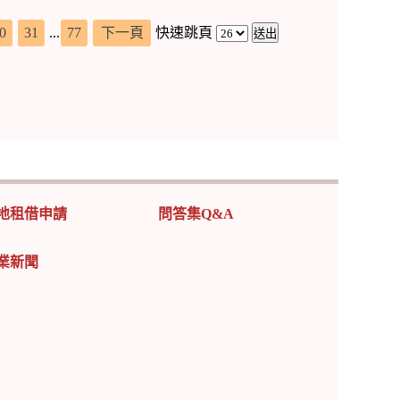
0
31
...
77
下一頁
快速跳頁
地租借申請
問答集Q&A
業新聞