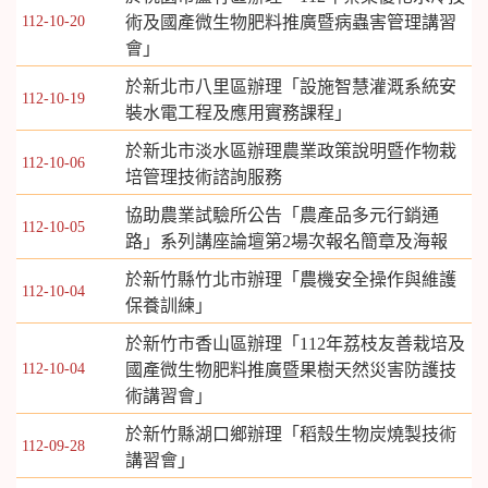
112-10-20
術及國產微生物肥料推廣暨病蟲害管理講習
會」
於新北市八里區辦理「設施智慧灌溉系統安
112-10-19
裝水電工程及應用實務課程」
於新北市淡水區辦理農業政策說明暨作物栽
112-10-06
培管理技術諮詢服務
協助農業試驗所公告「農產品多元行銷通
112-10-05
路」系列講座論壇第2場次報名簡章及海報
於新竹縣竹北市辦理「農機安全操作與維護
112-10-04
保養訓練」
於新竹市香山區辦理「112年荔枝友善栽培及
112-10-04
國產微生物肥料推廣暨果樹天然災害防護技
術講習會」
於新竹縣湖口鄉辦理「稻殼生物炭燒製技術
112-09-28
講習會」