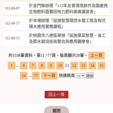
於金門縣辦理「112年友善環境耕作及國產微
112-09-07
生物肥料暨農田地力肥料推廣講習會」
於本場辦理「設施智慧環控水電工程及程式
112-08-17
積木應用實務課程」
於桃園市八德區舉辦「設施葉菜智慧、省工
112-08-15
及節水栽培技術整合與應用觀摩會」
共1538筆資料，第11
/
77頁，每頁顯示20筆，
上一頁
1
...
6
7
8
9
10
11
12
13
14
15
16
...
77
下一頁
快速跳頁
回上一頁
關閉