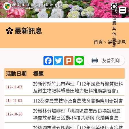
手
機
跳
版
到
其
最新訊息
:::
主
他
設
要
首頁
> 最新訊息
定
內
容
Facebook
Twitter
Plurk
Line
友善列印
區
塊
活動日期
標題
於新竹縣竹北市辦理「112年國產有機質肥料
112-11-03
及微生物肥料暨農田地力肥料推廣講習會」
112-11-03
112都會農業技術及食農教育實務應用研討會
於樹林分場辦理「桃園區農業改良場試驗農
112-10-28
場開放參觀日活動-科技共參與 永續樂食農」
於桃園市蘆竹區辦理「112年葉菜優化水冷技