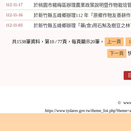
112-11-17
於桃園市楊梅區辦理農業政策說明暨作物栽培
112-11-16
於新竹縣五峰鄉辦理112 年「原鄉作物友善耕
112-11-03
於新竹縣五峰鄉辦理「藥(食)用石斛及樹豆之
共1538筆資料，第10
/
77頁，每頁顯示20筆，
上一頁
1
下一頁
© www.
https://www.tydares.gov.tw/theme_list.php?them