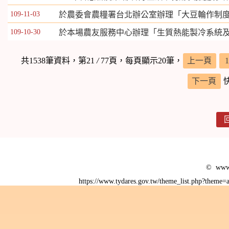
109-11-03
於農委會農糧署台北辦公室辦理「大豆輪作制度
109-10-30
於本場農友服務中心辦理「生質熱能製冷系統
共1538筆資料，第21
/
77頁，每頁顯示20筆，
上一頁
1
下一頁
© www.
https://www.tydares.gov.tw/theme_list.php?them