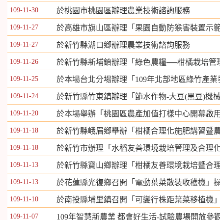
109-11-30
於桃園市桃園區辦理農業技術諮詢服務
109-11-27
於高雄市旗山區辦理「果園自動防猴害裝置示
109-11-27
於新竹縣湖口鄉辦理農業技術諮詢服務
109-11-26
於新竹縣新埔鎮辦理「綠色農糧──柑橘栽培管
109-11-25
於本場台北分場辦理「109年北部地區綠竹產
109-11-24
於新竹縣竹東鎮辦理「節水作物-大豆(黑豆)機
109-11-20
於本場舉辦「桃園區農產加值打樣中心開幕啟
109-11-18
於新竹縣峨眉鄉舉辦「柑橘合理化施肥講習暨
109-11-18
於新竹市辦理「水稻友善環境栽培管理及合理
109-11-13
於新竹縣寶山鄉辦理「柑橘友善環境栽培暨合
109-11-13
於花蓮縣光復鄉召開「電動葉菜散裝收穫機」
109-11-10
於南投縣埔里鎮召開「可變行株距葉菜移植機
109-11-07
109年智慧新農業 都會好生活-試驗農場開放參