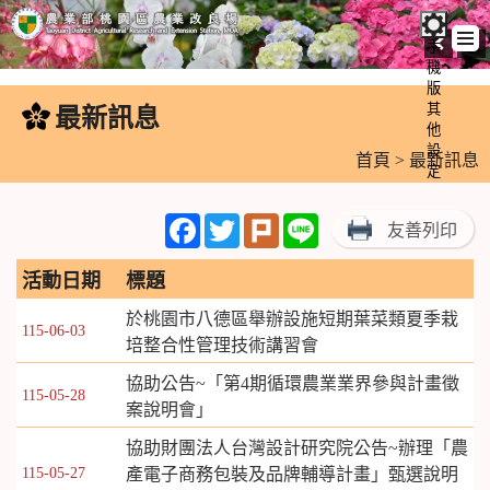
手
機
跳
版
到
其
最新訊息
:::
主
他
設
要
首頁
> 最新訊息
定
內
容
Facebook
Twitter
Plurk
Line
友善列印
區
塊
活動日期
標題
於桃園市八德區舉辦設施短期葉菜類夏季栽
115-06-03
培整合性管理技術講習會
協助公告~「第4期循環農業業界參與計畫徵
115-05-28
案說明會」
協助財團法人台灣設計研究院公告~辦理「農
115-05-27
產電子商務包裝及品牌輔導計畫」甄選說明