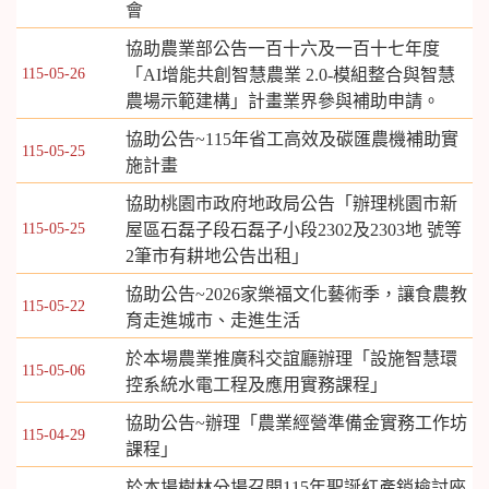
會
協助農業部公告一百十六及一百十七年度
115-05-26
「AI增能共創智慧農業 2.0-模組整合與智慧
農場示範建構」計畫業界參與補助申請。
協助公告~115年省工高效及碳匯農機補助實
115-05-25
施計畫
協助桃園市政府地政局公告「辦理桃園市新
115-05-25
屋區石磊子段石磊子小段2302及2303地 號等
2筆市有耕地公告出租」
協助公告~2026家樂福文化藝術季，讓食農教
115-05-22
育走進城市、走進生活
於本場農業推廣科交誼廳辦理「設施智慧環
115-05-06
控系統水電工程及應用實務課程」
協助公告~辦理「農業經營準備金實務工作坊
115-04-29
課程」
於本場樹林分場召開115年聖誕紅產銷檢討座