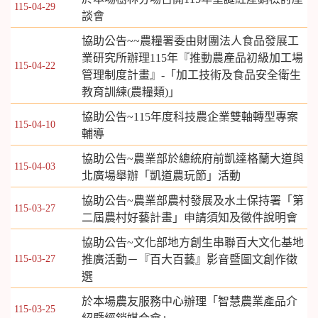
115-04-29
談會
協助公告~~農糧署委由財團法人食品發展工
業研究所辦理115年『推動農產品初級加工場
115-04-22
管理制度計畫』-「加工技術及食品安全衛生
教育訓練(農糧類)」
協助公告~115年度科技農企業雙軸轉型專案
115-04-10
輔導
協助公告~農業部於總統府前凱達格蘭大道與
115-04-03
北廣場舉辦「凱道農玩節」活動
協助公告~農業部農村發展及水土保持署「第
115-03-27
二屆農村好藝計畫」申請須知及徵件說明會
協助公告~文化部地方創生串聯百大文化基地
115-03-27
推廣活動－『百大百藝』影音暨圖文創作徵
選
於本場農友服務中心辦理「智慧農業產品介
115-03-25