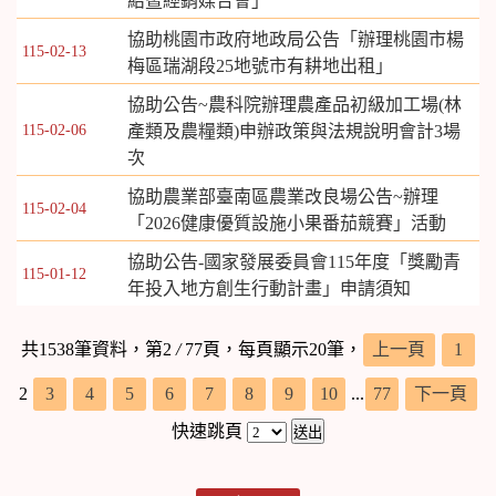
紹暨經銷媒合會」
協助桃園市政府地政局公告「辦理桃園市楊
115-02-13
梅區瑞湖段25地號市有耕地出租」
協助公告~農科院辦理農產品初級加工場(林
115-02-06
產類及農糧類)申辦政策與法規說明會計3場
次
協助農業部臺南區農業改良場公告~辦理
115-02-04
「2026健康優質設施小果番茄競賽」活動
協助公告-國家發展委員會115年度「獎勵青
115-01-12
年投入地方創生行動計畫」申請須知
共1538筆資料，第2
/
77頁，每頁顯示20筆，
上一頁
1
2
3
4
5
6
7
8
9
10
...
77
下一頁
快速跳頁