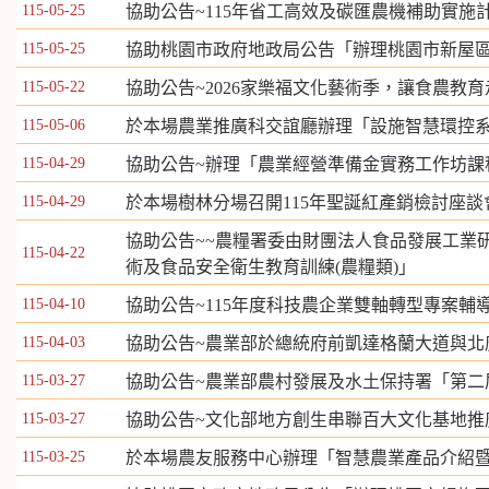
115-05-25
協助公告~115年省工高效及碳匯農機補助實施
115-05-25
協助桃園市政府地政局公告「辦理桃園市新屋區石磊
115-05-22
協助公告~2026家樂福文化藝術季，讓食農教
115-05-06
於本場農業推廣科交誼廳辦理「設施智慧環控
115-04-29
協助公告~辦理「農業經營準備金實務工作坊課
115-04-29
於本場樹林分場召開115年聖誕紅產銷檢討座談
協助公告~~農糧署委由財團法人食品發展工業研
115-04-22
術及食品安全衛生教育訓練(農糧類)」
115-04-10
協助公告~115年度科技農企業雙軸轉型專案輔
115-04-03
協助公告~農業部於總統府前凱達格蘭大道與北
115-03-27
協助公告~農業部農村發展及水土保持署「第二
115-03-27
協助公告~文化部地方創生串聯百大文化基地推
115-03-25
於本場農友服務中心辦理「智慧農業產品介紹