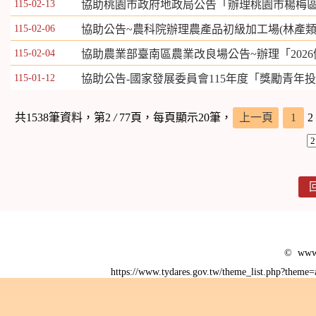
115-02-13
協助桃園市政府地政局公告「辦理桃園市楊梅區
115-02-06
協助公告~農科院辦理農產品初級加工場(林產類
115-02-04
協助農業部臺南區農業改良場公告~辦理「202
115-01-12
協助公告-國家發展委員會115年度「獎勵青年
共1538筆資料，第2
/
77頁，每頁顯示20筆，
上一頁
1
2
© www.
https://www.tydares.gov.tw/theme_list.php?them