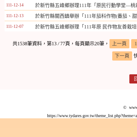
111-12-14
於新竹縣五峰鄉辦理111年「原民行動學堂—桃
111-12-13
於新竹縣關西鎮舉辦「111年茄科作物(番茄、
111-12-07
於新竹縣五峰鄉辦理「111年原 民作物友善栽
共1538筆資料，第13
/
77頁，每頁顯示20筆，
上一頁
1
下一頁
© www.
https://www.tydares.gov.tw/theme_list.php?them