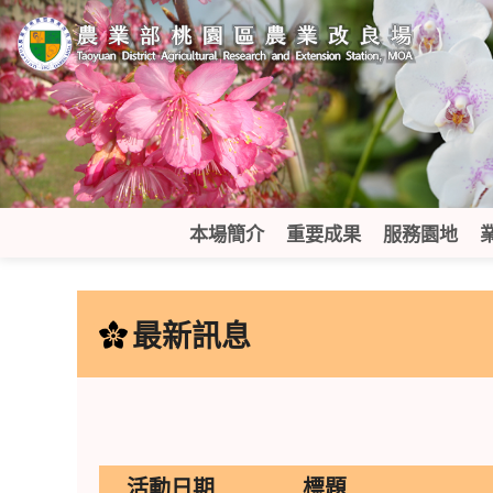
跳
到
主
要
內
容
區
塊
本場簡介
重要成果
服務園地
:::
最新訊息
活動日期
標題