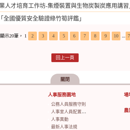
環農業人才培育工作坊-集煙裝置與生物炭製炭應用講習
年「全國優質安全驗證綠竹筍評鑑」
頁顯示20筆，
1
2
3
4
5
6
7
8
9
10
...
7
回上一頁
關閉
人事服務園地
場
公務人員服務守則
農
人事室人員配置及業務職掌
人事異動
最新人事法規