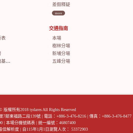
差假釋疑
more
交通指南
行表
本場
樹林分場
書
新埔分場
會計月報
五峰分場
018 tydares All Rights Reserved
庄里7鄰東福路二段139號
|
電話：+886-3-476-8216
|
傳真：+886-3-476-8477
00
|
本場分機號碼表
|
統一編號：46807400
以上最佳解析度
|
自115年1月1日瀏覽人次： 53372903