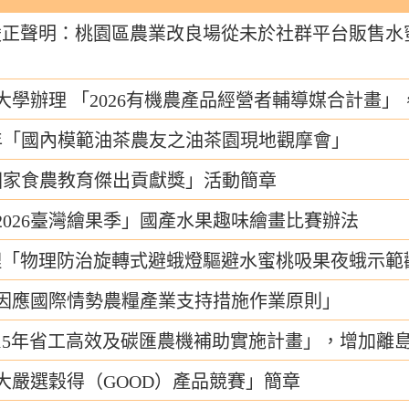
嚴正聲明：桃園區農業改良場從未於社群平台販售水
大學辦理 「2026有機農產品經營者輔導媒合計畫
5年「國內模範油茶農友之油茶園現地觀摩會」
國家食農教育傑出貢獻獎」活動簡章
2026臺灣繪果季」國產水果趣味繪畫比賽辦法
理「物理防治旋轉式避蛾燈驅避水蜜桃吸果夜蛾示範
因應國際情勢農糧產業支持措施作業原則」
15年省工高效及碳匯農機補助實施計畫」，增加離
大嚴選穀得（GOOD）產品競賽」簡章