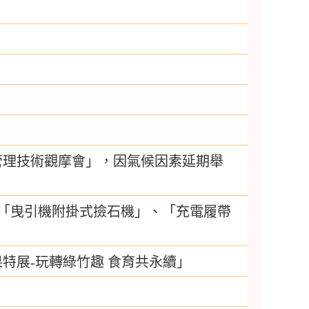
性管理技術觀摩會」，因氣候因素延期舉
增「曳引機附掛式撿石機」、「充電履帶
特展-玩轉綠竹趣 食育共永續」