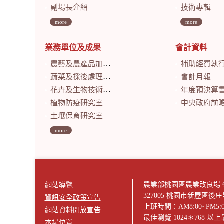
副場長介紹
技術專輯
more
more
業務單位及成果
會計資料
農藝及農產品加工研究室
補助經費執
蔬菜及採後處理研究室
會計月報
花卉及生物技術研究室
年度預決算
植物防疫研究室
中央政府前瞻基礎建設計畫特別預算
土壤保育研究室
more
農業部桃園區農業改良場 © 版權所有2
網站導覽
327005 桃園市新屋區後
資訊安全政策宣告
上班時間：AM8:00~PM5:
網站資料開放宣告
最佳瀏覽 1024＊768 
本場位置