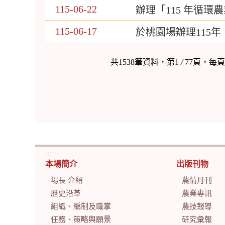
115-06-22
辦理「115 年循
115-06-17
於桃園場辦理115
共1538筆資料，第1
/
77頁，每
:::
本場簡介
出版刊物
場長 介紹
農情月刊
歷史沿革
農業專訊
組織、編制及職掌
農技報導
任務、策略與願景
研究彙報