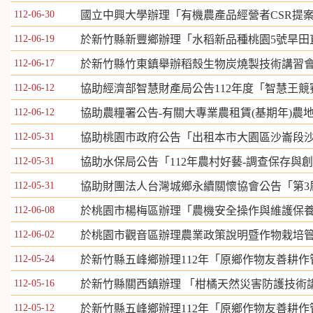
112-06-30
國立中興大學辦理「有機農產品經營者CSR提
112-06-19
於新竹縣新豐鄉辦理「水稻新品種桃園5號旱田
112-06-17
於新竹縣竹東鎮舉辦稻殼生物炭燒製技術講習
112-06-12
協助經濟部智慧財產局公告112年度「智慧王競
112-06-12
協助農糧署公告-有關大專業農租賃(基期年)農地
112-05-31
協助桃園市政府公告「出租本市大園區沙崙段沙崙
112-05-31
協助水保局公告「112年農村好藝-調查保存與
112-05-31
協助財團法人台灣城鄉永續關懷協會公告「第3
112-06-08
於桃園市楊梅區辦理「農機安全操作與維護保
112-06-02
於桃園市觀音區辦理農業政策說明暨作物栽培
112-05-24
於新竹縣五峰鄉辦理112年「原鄉作物友善耕作
112-05-16
於新竹縣關西鎮辦理 「柑橘天然災害防護技術
112-05-12
於新竹縣五峰鄉辦理112年「原鄉作物友善耕作