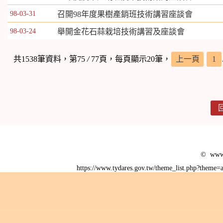
98-03-31
召開98年度果樹產銷班技術講習座談會
98-03-24
舉開金花石蒜栽培技術講習及座談會
共1538筆資料，第75
/
77頁，每頁顯示20筆，
上一頁
1
© www.
https://www.tydares.gov.tw/theme_list.php?them