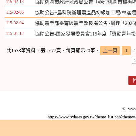
115-02-13
協助桃園市政府地政局公告「辦理桃園市楊梅區
115-02-06
協助公告~農科院辦理農產品初級加工場(林產類
115-02-04
協助農業部臺南區農業改良場公告~辦理「202
115-01-12
協助公告-國家發展委員會115年度「獎勵青年
共1538筆資料，第2
/
77頁，每頁顯示20筆，
上一頁
1
2
© www.
https://www.tydares.gov.tw/theme_list.php?them