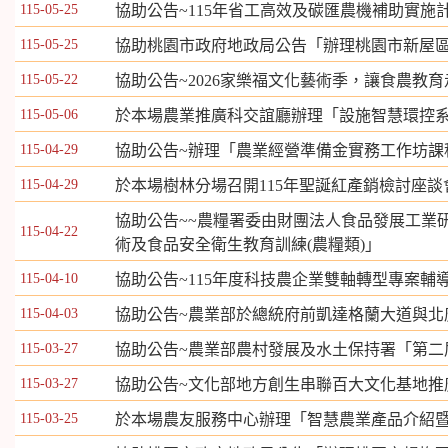
115-05-25
協助公告~115年省工高效及碳匯農機補助實施
115-05-25
協助桃園市政府地政局公告「辦理桃園市新屋區石磊
115-05-22
協助公告~2026家樂福文化藝術季，讓食農教
115-05-06
於本場農業推廣科交誼廳辦理「設施智慧環控
115-04-29
協助公告~辦理「農業經營準備金實務工作坊課
115-04-29
於本場樹林分場召開115年聖誕紅產銷檢討座談
協助公告~~農糧署委由財團法人食品發展工業研
115-04-22
術及食品安全衛生教育訓練(農糧類)」
115-04-10
協助公告~115年度科技農企業雙軸轉型專案輔
115-04-03
協助公告~農業部於總統府前凱達格蘭大道與北
115-03-27
協助公告~農業部農村發展及水土保持署「第二
115-03-27
協助公告~文化部地方創生串聯百大文化基地推
115-03-25
於本場農友服務中心辦理「智慧農業產品介紹