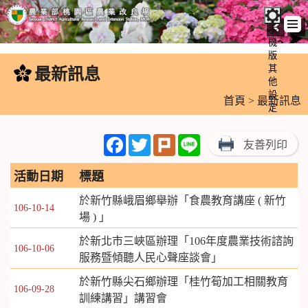
手
機
跳
版
到
其
最新訊息
:::
主
他
設
要
首頁
> 最新訊息
定
內
容
Facebook
Twitter
Plurk
Line
友善列印
區
塊
活動日期
標題
於新竹縣峨眉鄉舉辦「食農教育講座 ( 新竹
106-10-14
場 ) 」
於新北市三峽區辦理「106年度農業技術諮詢
106-10-06
服務暨傾聽人民心聲座談會」
於新竹縣尖石鄉辦理「桂竹筍加工相關教育
106-09-28
訓練講習」講習會