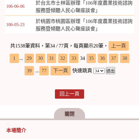
於台北市士林區辦理「106年度農業技術諮詢
106-06-06
服務暨傾聽人民心聲座談會」
於桃園市桃園區辦理「106年度農業技術諮詢
106-05-23
服務暨傾聽人民心聲座談會」
共1538筆資料，第34
/
77頁，每頁顯示20筆，
上一頁
1
...
29
30
31
32
33
34
35
36
37
38
39
...
77
下一頁
快速跳頁
回上一頁
關閉
:::
本場簡介