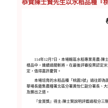
恭賀陳士賢先生以水稻品種『桃
114年12月7日，本場轄區水稻專業青農-陳士
樣品中，連續過關斬將，在最後評審投票認定米
定，值得嘉許慶賀。
本場培育的水稻品種「桃園3號」過往即為國內
華場長邀集農糧署北區分署黃怡仁副分署長、大
及勝出之道。
『金賞獎』得主-陳士賢說明評鑑過程分三階