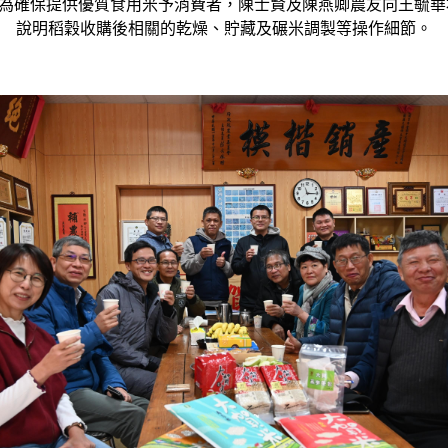
3.為確保提供優質食用米予消費者，陳士賢及陳燕卿農友向王毓華
說明稻穀收購後相關的乾燥、貯藏及碾米調製等操作細節。