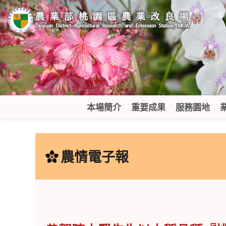
跳
到
主
要
內
容
區
塊
本場簡介
重要成果
服務園地
:::
農情電子報