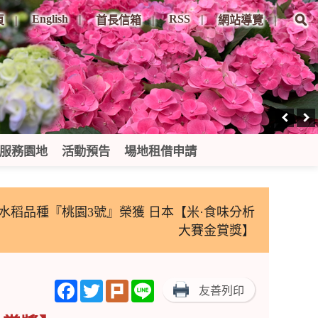
English
RSS
頁
首長信箱
網站導覽
服務園地
活動預告
場地租借申請
水稻品種『桃園3號』榮獲 日本【米·食味分析
大賽金賞獎】
Facebook
Twitter
Plurk
Line
友善列印