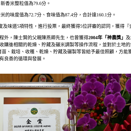
香米整粒值為79.6分。
度值為72.7分、食味值為87.4分，合計達160.1分。
及味道5項特性，進行投票，最終獲得5位評審的認同，獲得『
外，陳士賢的父親陳燕卿先生，也曾獲得
2004年「神農獎」
及
收購後相關的乾燥、貯藏及碾米調製等操作流程，並對於土地的
育苗、栽培、收穫、乾燥、貯藏及碾製等皆給予最佳照顧，方能
有良善的循環與發展。