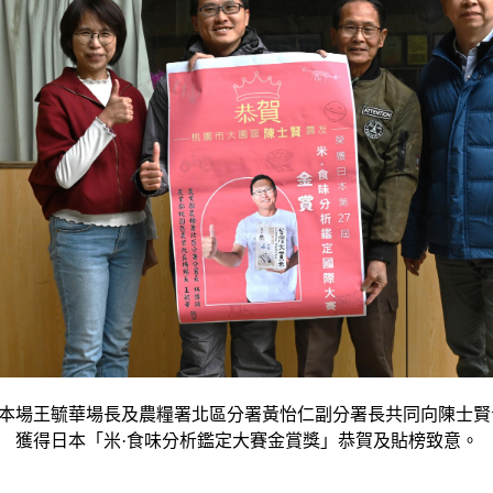
2.本場王毓華場長及農糧署北區分署黃怡仁副分署長共同向陳士賢
獲得日本「米·食味分析鑑定大賽金賞獎」恭賀及貼榜致意。