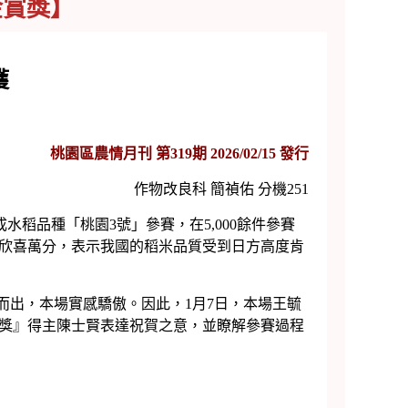
金賞獎】
獲
桃園區農情月刊 第319期 2026/02/15 發行
作物改良科 簡禎佑 分機251
水稻品種「桃園3號」參賽，在5,000餘件參賽
欣喜萬分，表示我國的稻米品質受到日方高度肯
出，本場實感驕傲。因此，1月7日，本場王毓
獎』得主陳士賢表達祝賀之意，並瞭解參賽過程