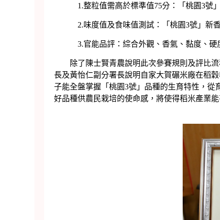
1.整粒值需高於標準值75分：「桃園3號」新
2.味度值及食味值測試：「桃園3號」新香米的味
3.官能品評：綜合外觀、香氣、黏度、硬度
除了陳士賢青農說明此次參賽規則及評比流程
長及黃怡仁副分署長說明自家大賀碾米廠在稻穀
子能全盤掌握「桃園3號」品種的生育特性，從
好品種供農民栽培的使命感，將使得稻米產業能