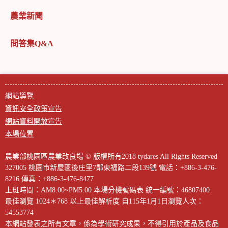
農業新聞
問答集Q&A
網站導覽
資訊安全政策宣告
網站資料開放宣告
本場位置
農業部桃園區農業改良場 © 版權所有2018 tydares All Rights Reserved
327005 桃園市新屋區後庄里7鄰東福路二段139號
電話：+886-3-476-
8216
傳真：+886-3-476-8477
上班時間：AM8:00~PM5:00
本場分機號碼表
統一編號：46807400
最佳瀏覽 1024＊768 以上最佳解析度
自115年1月1日瀏覽人次：
54553774
本網站發表之所有文章，係為學術研究成果，不得引用於產品及食品