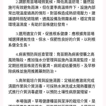
2.調節育苗場域微氣候，降低高溫逆境：雖然設
施可有效避免雨淋，但在夏季高溫條件下，設施內部
常出現溫度過高的情形，對苗株造成熱逆境壓力，建
議適時搭配遮陰網、通風設備及微霧系統，穩定育苗
環境溫濕度，有助於苗株健壯發育。
3.選用適宜介質，促進根系健康：應根據育苗場
域選擇通氣性佳、保水、保肥性良好的介質，以利根
系健全生長。
4.病害預防與巡查管理：育苗期為病害侵襲之高
風險階段，應加強水分管理與設施內溫濕度監控，並
定期巡視苗株是否有萎凋、病斑或枯萎情形，及早移
除病株並施用推薦藥劑防治。
5.高架栽培介質與設施清園：定植前應澈底完成
清園作業與介質消毒，可採熱水淋洗或太陽熱覆膜方
式進行介質消毒處理，以預防土壤性病原菌殘留。
本場強調，草苺健康種苗與潔淨的栽培介質，是