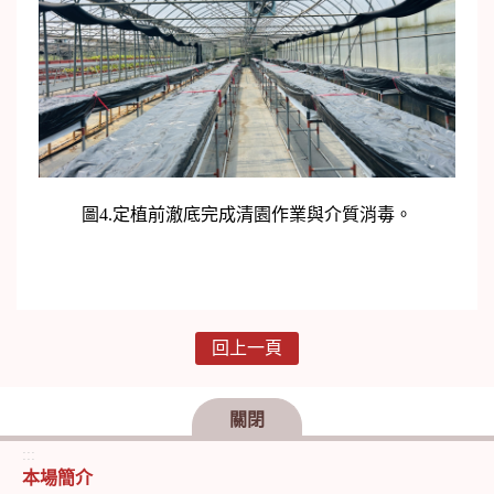
圖4.定植前澈底完成清園作業與介質消毒。
回上一頁
關閉
:::
本場簡介