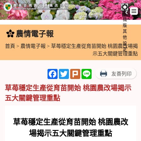
手
機
跳
版
到
其
農情電子報
:::
主
他
設
要
首頁
>
農情電子報
> 草苺穩定生產從育苗開始 桃園農改場揭
定
內
示五大關鍵管理重點
容
區
Facebook
Twitter
Plurk
Line
友善列印
塊
草苺穩定生產從育苗開始 桃園農改場揭示
五大關鍵管理重點
草苺穩定生產從育苗開始 桃園農改
場揭示五大關鍵管理重點