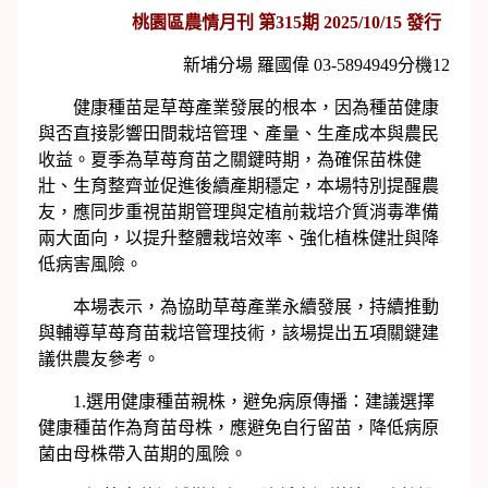
桃園區農情月刊 第315期 2025/10/15 發行
新埔分場 羅國偉 03-5894949分機12
健康種苗是草苺產業發展的根本，因為種苗健康
與否直接影響田間栽培管理、產量、生產成本與農民
收益。夏季為草苺育苗之關鍵時期，為確保苗株健
壯、生育整齊並促進後續產期穩定，本場特別提醒農
友，應同步重視苗期管理與定植前栽培介質消毒準備
兩大面向，以提升整體栽培效率、強化植株健壯與降
低病害風險。
本場表示，為協助草苺產業永續發展，持續推動
與輔導草苺育苗栽培管理技術，該場提出五項關鍵建
議供農友參考。
1.選用健康種苗親株，避免病原傳播：建議選擇
健康種苗作為育苗母株，應避免自行留苗，降低病原
菌由母株帶入苗期的風險。