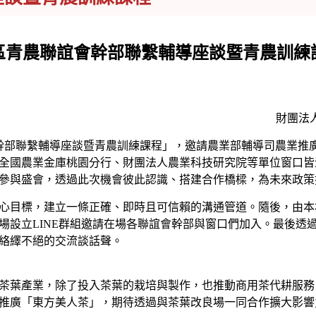
區青農聯誼會幹部聯繫輔導座談暨青農訓練
財團法人
幹部聯繫輔導座談暨青農訓練課程」，邀請農業部輔導司農業推
全國農業金庫桃園分行、財團法人農業科技研究院等單位窗口皆
參與盛會，透過此次機會彼此認識、搭建合作橋樑，為未來政策
目標，建立一條正確、即時且可信賴的溝通管道。隨後，由本
場設立LINE群組邀請在場各聯誼會幹部與窗口們加入。最後透
絡繹不絕的交流談話聲。
葉產業，除了投入茶葉的栽培與製作，也推動商用茶代耕服務
推廣「東方美人茶」，期待透過與茶葉改良場一同合作擴大影響