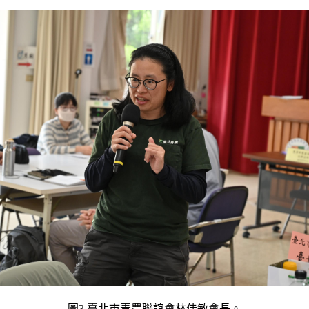
圖3.臺北市青農聯誼會林佳敏會長。