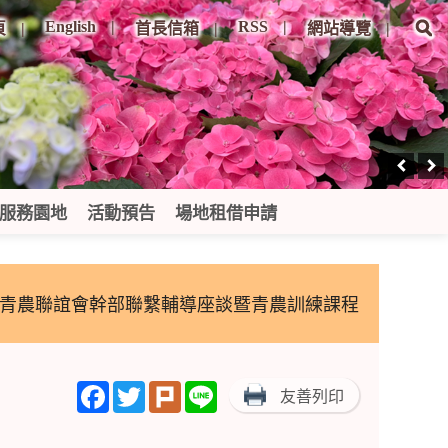
English
RSS
頁
首長信箱
網站導覽
服務園地
活動預告
場地租借申請
區青農聯誼會幹部聯繫輔導座談暨青農訓練課程
Facebook
Twitter
Plurk
Line
友善列印