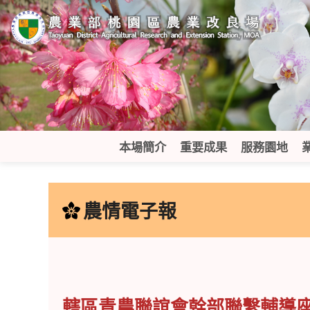
跳
到
主
要
內
容
區
塊
本場簡介
重要成果
服務園地
:::
農情電子報
轄區青農聯誼會幹部聯繫輔導