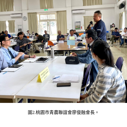
圖2.桃園市青農聯誼會廖俊融會長。