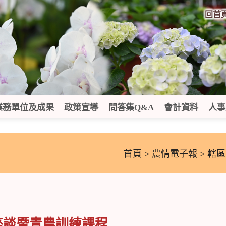
:::
回首
業務單位及成果
政策宣導
問答集Q&A
會計資料
人事
首頁
>
農情電子報
> 轄
座談暨青農訓練課程