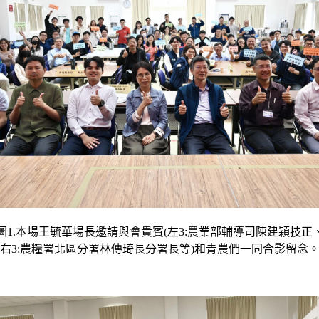
圖1.本場王毓華場長邀請與會貴賓(左3:農業部輔導司陳建穎技正
右3:農糧署北區分署林傳琦長分署長等)和青農們一同合影留念