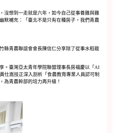
，沒想到一走就是六年，如今自己從事養雞與雞
幽默補充：「臺北不是只有在種房子，我們青農
竹縣青農聯誼會會長陳信仁分享除了從事水稻栽
。臺灣亞太青年學院聯盟理事長房福慶以「AI
司黃仕嵩技正深入剖析「食農教育專業人員認可制
，為青農幹部的培力再升級！