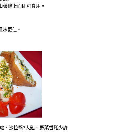
山藥條上面即可食用。
風味更佳。
半罐、沙拉醬3大匙、野菜香鬆少許