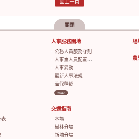
回上一頁
關閉
人事服務園地
場
公務人員服務守則
農
人事室人員配置及業務職掌
人事異動
最新人事法規
差假釋疑
more
交通指南
行表
本場
樹林分場
書
新埔分場