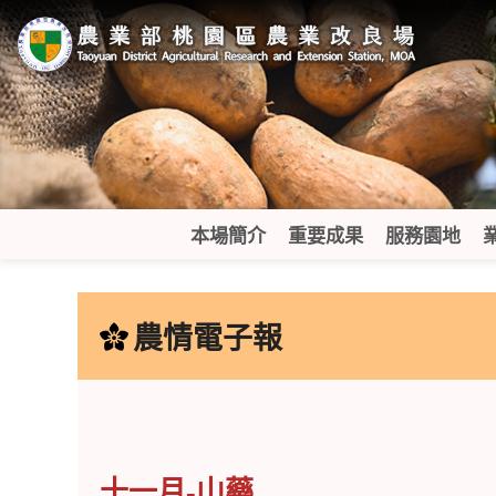
跳
到
主
要
內
容
區
塊
本場簡介
重要成果
服務園地
:::
農情電子報
十一月-山藥