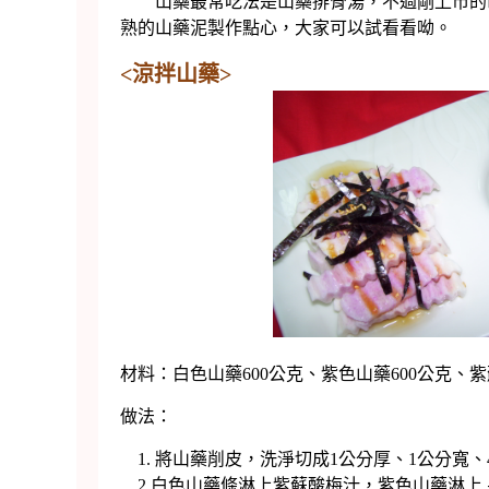
山藥最常吃法是山藥排骨湯，不過剛上市的山
熟的山藥泥製作點心，大家可以試看看呦。
<涼拌山藥>
材料：白色山藥600公克、紫色山藥600公克、紫蘇
做法：
1. 將山藥削皮，洗淨切成1公分厚、1公分寬
2.白色山藥條淋上紫蘇酸梅汁，紫色山藥淋上 