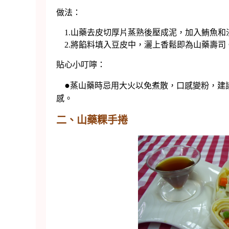
做法：
1.山藥去皮切厚片蒸熟後壓成泥，加入鮪魚和
2.將餡料填入豆皮中，灑上香鬆即為山藥壽司
貼心小叮嚀：
●
蒸山藥時忌用大火以免煮散，口感變粉，建
感。
二、山藥粿手捲