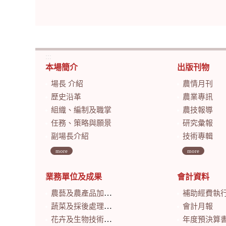
:::
本場簡介
出版刊物
場長 介紹
農情月刊
歷史沿革
農業專訊
組織、編制及職掌
農技報導
任務、策略與願景
研究彙報
副場長介紹
技術專輯
more
more
業務單位及成果
會計資料
農藝及農產品加工研究室
補助經費執
蔬菜及採後處理研究室
會計月報
花卉及生物技術研究室
年度預決算