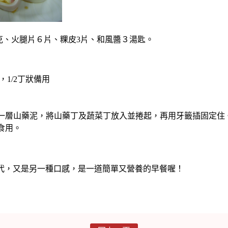
公克、火腿片６片、粿皮3片、和風醬３湯匙。
1/2丁狀備用
一層山藥泥，將山藥丁及蔬菜丁放入並捲起，再用牙籤插固定住
食用。
代，又是另一種口感，是一道簡單又營養的早餐喔！