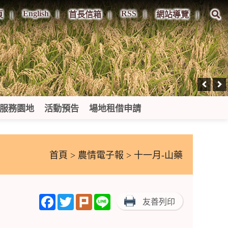
English
RSS
頁
首長信箱
網站導覽
服務園地
活動預告
場地租借申請
首頁
>
農情電子報
> 十一月-山藥
Facebook
Twitter
Plurk
Line
友善列印