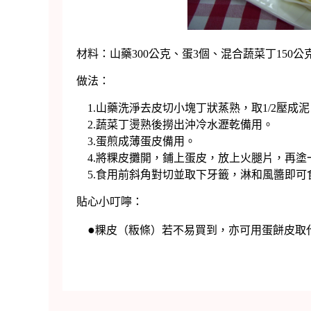
材料：山藥300公克、蛋3個、混合蔬菜丁150
做法：
1.山藥洗淨去皮切小塊丁狀蒸熟，取1/2壓成泥，
2.蔬菜丁燙熟後撈出沖冷水瀝乾備用。
3.蛋煎成薄蛋皮備用。
4.將粿皮攤開，鋪上蛋皮，放上火腿片，再塗
5.食用前斜角對切並取下牙籤，淋和風醬即可
貼心小叮嚀：
●
粿皮（粄條）若不易買到，亦可用蛋餅皮取