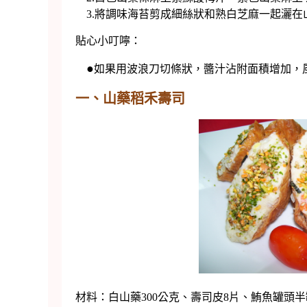
3.將調味海苔剪成細絲狀和熟白芝麻一起灑在
貼心小叮嚀：
●
如果用波浪刀切條狀，醬汁沾附面積增加，
一、山藥稻禾壽司
材料：白山藥300公克、壽司皮8片、鮪魚罐頭