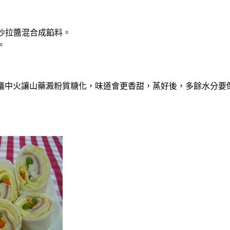
沙拉醬混合成餡料。
。
議中火讓山藥澱粉質糖化，味道會更香甜，蒸好後，多餘水分要