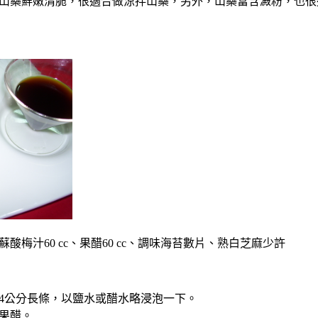
藥鮮嫩清脆，很適合做涼拌山藥，另外，山藥富含澱粉，也很適
酸梅汁60 cc、果醋60 cc、調味海苔數片、熟白芝麻少許
、4公分長條，以鹽水或醋水略浸泡一下。
果醋。