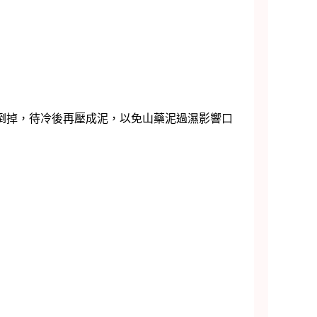
倒掉，待冷後再壓成泥，以免山藥泥過濕影響口