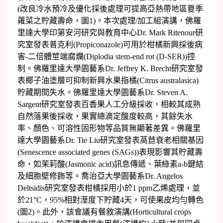
(改良冷水預冷及優化採後處理可提高亞熱帶地區夏季
蕹菜之貯藏壽命，圖1)。本次處理/加工組演講，佛羅
里達大學印第安河研究與教育中心Dr. Mark Ritenour研
究室發表普克利(Propiconazole)可用於柑橘新興採後病
害-二倍體莖端腐爛(Diplodia stem-end rot (D-SER))控
制。佛羅里達大學園藝系Dr. Jeffrey K. Brecht研究室發
表椰子油塗層可抑制新興水果指橘(Citrus australasica)
貯藏期間失水。佛羅里達大學園藝系Dr. Steven A.
Sargent研究室發表百香果人工分級採收，相較其成熟
自然落果後採收，果實總滴定酸度較高，其餘失水
率、顏色、可溶性固形物等品質無顯著差異。佛羅里
達大學園藝系Dr. Tie Liu研究室發表萵苣衰老相關基因
(Senescence associated genes (SAGs))表現影響其貯藏壽
命，如茉莉酸(Jasmonic acid)訊息傳遞、葉綠素a-b鍵結
及細胞壁修飾等。喬治亞大學園藝系Dr. Angelos
Deltsidis研究室發表柑橘採用小於1 ppm乙烯處理，並
於21°C，95%相對溼度下貯藏4天，可使果皮均勻轉色
(圖2)。此外，該會議有餐敘演講(Horticultural crops