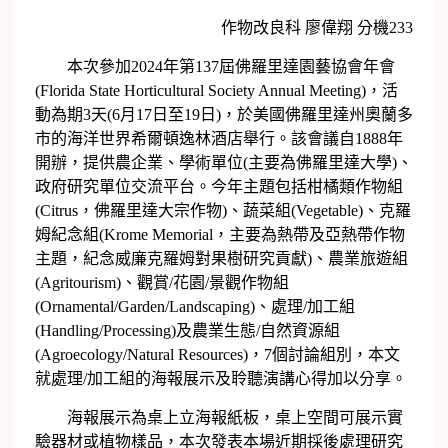
作物改良科 廖偉翔 分機233
本次參加2024年第137屆佛羅里達園藝協會年會
(Florida State Horticultural Society Annual Meeting)，活
動為期3天(6月17日至19日)，於美國佛羅里達州奧蘭多
市的海洋世界希爾頓逸林酒店舉行。該會議自1888年
開辦，提供農企業、學術單位(主要為佛羅里達大學)、
政府研究單位交流平台。今年主題包括柑橘類作物組
(Citrus，佛羅里達大宗作物)、蔬菜組(Vegetable)、克羅
姆紀念組(Krome Memorial，主要為熱帶及亞熱帶作物
主題，紀念威廉克羅姆對果樹研究貢獻)、農業旅遊組
(Agritourism)、觀賞/花園/景觀作物組
(Ornamental/Garden/Landscaping)、處理/加工組
(Handling/Processing)及農業生態/自然資源組
(Agroecology/Natural Resources)，7個討論組別，本文
就處理/加工組的海報展示及聆聽演講心得加以分享。
海報展示為桌上立海報紙板，桌上空間可展示實
驗器材或植物樣品，本次發表本場近期採後處理研究