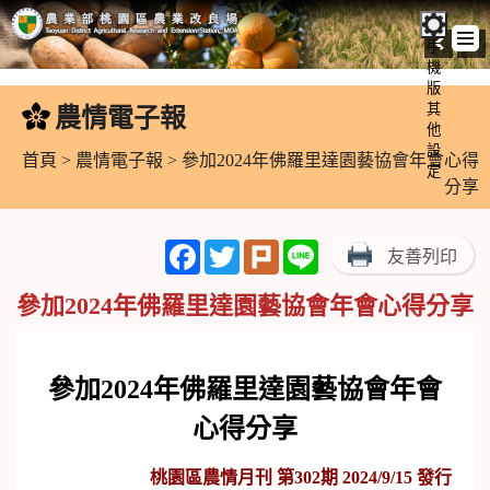
手
機
跳
版
到
其
農情電子報
:::
主
他
設
要
首頁
>
農情電子報
> 參加2024年佛羅里達園藝協會年會心得
定
內
分享
容
區
Facebook
Twitter
Plurk
Line
友善列印
塊
參加2024年佛羅里達園藝協會年會心得分享
參加
2024
年佛羅里達園藝協會年會
心得分享
桃園區農情月刊 第302期 2024/9/15 發行