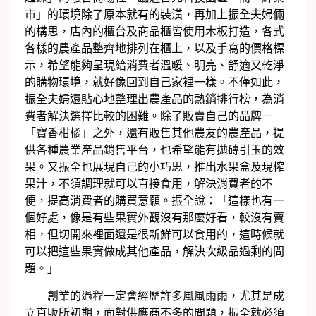
市」的環境除了原本就有的裝潢，再加上振全夫婦倆
的構思，店內的櫃台及商品櫃皆使用木板打造，各式
各樣的農產品整齊地排列在櫃上，以及手寫的價格標
示，希望能夠呈現給消費者溫暖、明亮、舒適又乾淨
的購物環境，就好像回到自己家裡一樣。不僅如此，
振全夫婦還貼心地整理出農產品的熱銷排行榜，為消
費者解決選擇比較的困難。除了販賣自己的品牌－
「寶香柑橘」之外，還有販售其他農友的農產品，提
供各種農業產品銷售平台，也希望能有拋磚引玉的效
果。又振全也展現自己的小巧思，推出水果盒及現榨
果汁，不須調理就可以直接食用，解決消費者的不
便，提高消費者的購買意願。振全說：「這樣也有一
個好處，像是有些果實外觀沒有那麼好看，較沒有賣
相，但切開來裡面還是很新鮮可以食用的，這時候就
可以把這些果實做成其他產品，解決次級品過剩的問
題。」
創業的過程一定會經歷許多風風雨雨，尤其是成
立直販所初期，面對供應商不多的問題，振全就必須