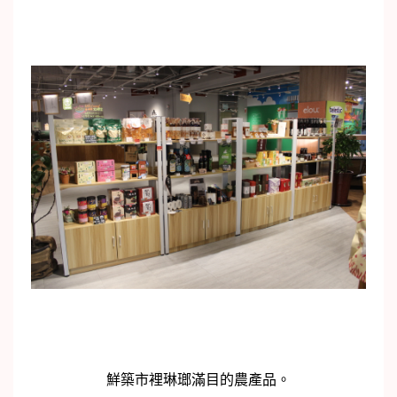
鮮築市裡琳瑯滿目的農產品。