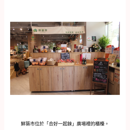
鮮築市位於「合好一起錸」廣場裡的櫃檯。