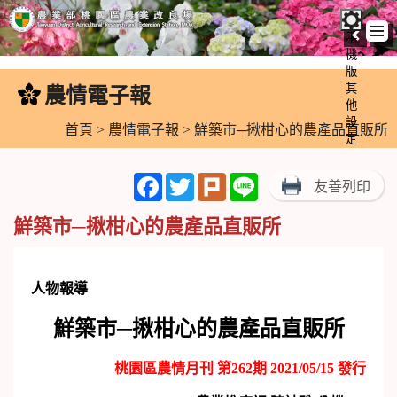
手
機
跳
版
到
其
農情電子報
:::
主
他
設
要
首頁
>
農情電子報
> 鮮築市─揪柑心的農產品直販所
定
內
容
Facebook
Twitter
Plurk
Line
友善列印
區
塊
鮮築市─揪柑心的農產品直販所
人物報導
鮮築市─揪柑心的農產品直販所
桃園區農情月刊 第262期 2021/05/15 發行