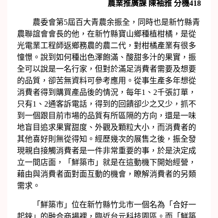
農業推廣課
陳袖雅
分機
418
農委會第5屆百大青農余振全，同時也是新竹縣青
農聯誼會會長的他，在新竹縣寶山鄉種植柑橘，是從
光電業工程師返鄉務農的農二代，對柑橘產業有很多
憧憬。說到如何種出色澤飽滿、酸甜多汁的果實，振
全可以說是一名行家，但對於滿足消費者需要及想要
的品質，卻苦無資料可參考應用。從事生產多年想從
消費者得到購買產品後的情況，每年1、2千張訂單，
只有1、2通客訴電話，得到的回饋卻少之又少，抓不
到一個跟目前市場的品質有所區隔的方向，還是一味
地盲目追求果實甜度、外觀及顆粒大小，而消費者的
其他喜好則無從得知。經歷幾次的展售之後，振全發
現親自接觸消費者是一件非常重要的事，於是決定成
立一間店面，「鮮築市」就是在這動機下開始經營，
藉由與消費者面對面互動的機會，瞭解消費者的另類
需求。
「鮮築市」位在新竹縣竹北市一個名為「合好一
起錸」的融合商場裡，臨近台元科技園區。而「鮮築